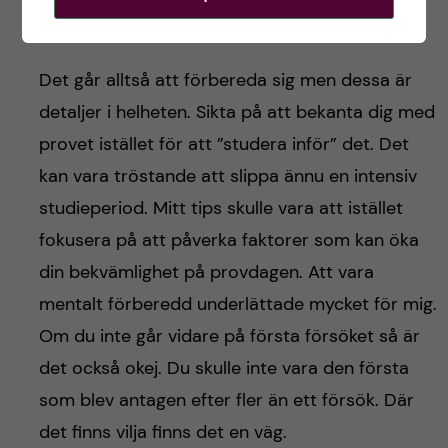
skrev inför intervjuerna.
Det går alltså att förbereda sig men dessa är
detaljer i helheten. Sikta på att bekanta dig med
provet istället för att ”studera inför” det. Det
kan vara tröstande att slippa ännu en intensiv
studieperiod. Mitt tips skulle vara att istället
fokusera på att påverka faktorer som kan öka
din bekvämlighet på provdagen. Att vara
mentalt förberedd underlättade mycket för mig.
Om du inte går vidare på första försöket så är
det också okej. Du skulle inte vara den första
som blev antagen efter fler än ett försök. Där
det finns vilja finns det en väg.