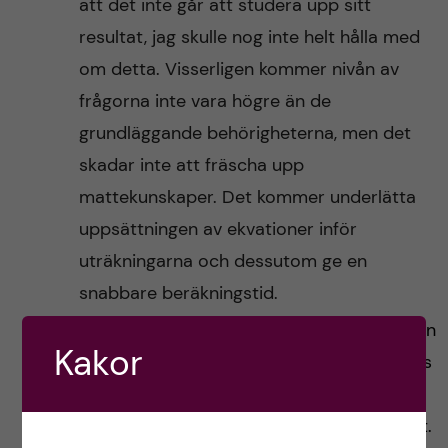
att det inte går att studera upp sitt
resultat, jag skulle nog inte helt hålla med
om detta. Visserligen kommer nivån av
frågorna inte vara högre än de
grundläggande behörigheterna, men det
skadar inte att fräscha upp
mattekunskaper. Det kommer underlätta
uppsättningen av ekvationer inför
uträkningarna och dessutom ge en
snabbare beräkningstid.
Arbeta tidsplanerat
. Det är viktigt att ha en
Kakor
god tidsplanering under provet. Konsensus
bland provskrivare verkar vara att
svårighetsgraden av frågorna ökar i häftet.