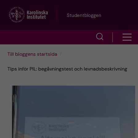
H
Studentbloggen
o
V
V
p
i
i
p
Till bloggens startsida
s
s
a
Tips inför PIL: begåvningstest och levnadsbeskrivning
a
a
s
t
ö
m
i
k
e
l
f
n
l
ä