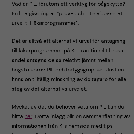
h
Vad är PIL, förutom ett verktyg för bågskytte?
En bra gissning är “prov- och intervjubaserat
å
urval till läkarprogrammet”.
l
Det är alltså ett alternativt urval för antagning
l
till läkarprogrammet på KI. Traditionellt brukar
e
andel antagna delas relativt jämnt mellan
högskoleprov, PIL och betygsgruppen. Just nu
t
finns en tillfällig minskning av deltagare för alla
steg av det alternativa urvalet.
Mycket av det du behöver veta om PIL kan du
hitta
här
. Detta inlägg blir en sammanflätning av
informationen från KI’s hemsida med tips