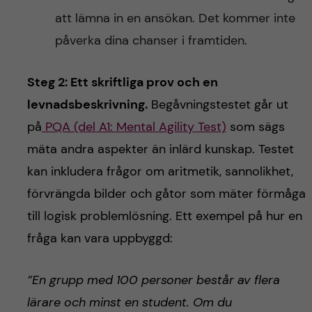
att lämna in en ansökan. Det kommer inte
påverka dina chanser i framtiden.
Steg 2: Ett skriftliga prov och en
levnadsbeskrivning.
Begåvningstestet går ut
på
PQA (del A1: Mental Agility Test)
som sägs
mäta andra aspekter än inlärd kunskap. Testet
kan inkludera frågor om aritmetik, sannolikhet,
förvrängda bilder och gåtor som mäter förmåga
till logisk problemlösning. Ett exempel på hur en
fråga kan vara uppbyggd:
”En grupp med 100 personer består av flera
lärare och minst en student. Om du