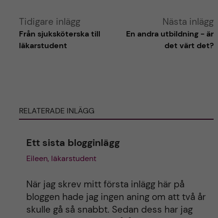
l
l
a
a
Tidigare inlägg
Nästa inlägg
r
i
Från sjuksköterska till
En andra utbildning - är
i
n
läkarstudent
det värt det?
n
l
l
ä
ä
g
g
g
g
e
e
RELATERADE INLÄGG
t
t
Ett sista blogginlägg
Eileen, läkarstudent
När jag skrev mitt första inlägg här på
bloggen hade jag ingen aning om att två år
skulle gå så snabbt. Sedan dess har jag