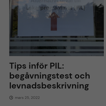
y
l
h
t
u
v
u
d
i
Tips inför PIL:
n
begåvningstest och
levnadsbeskrivning
n
e
mars 25, 2022