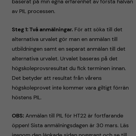
baserat på min egna erfarenhet av första halvan
av PIL processen.
Steg 1: Två anmälningar.
För att söka till det
alternativa urvalet gör man en anmälan till
utbildningen samt en separat anmälan till det
alternativa urvalet. Urvalet baseras på det
högskoleprovsresultat du fick
terminen innan
.
Det betyder att resultat från vårens
högskoleprovet inte kommer vara giltigt förrän
höstens PIL.
OBS:
Anmälan till PIL för HT22 är fortfarande
öppen! Sista anmälningsdagen är 30 mars. Läs
igenom den länkade sidan noggrant och se till