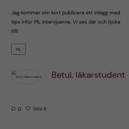
Jag kommer om kort publicera ett inlägg med
tips inför PIL intervjuerna. Vi ses där och lycka
till!
PIL
Betul, läkarstudent
G
g
0
Gilla
8
i
i
l
l