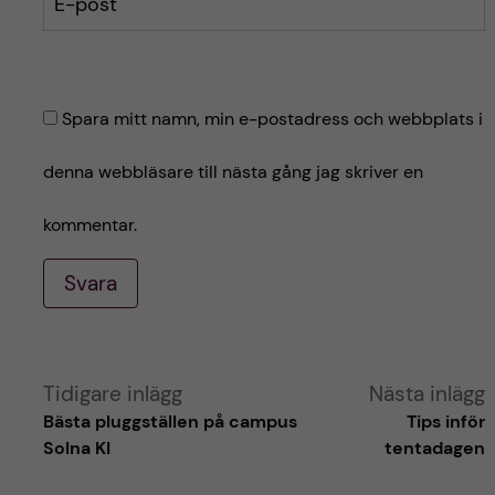
E-post
Spara mitt namn, min e-postadress och webbplats i
denna webbläsare till nästa gång jag skriver en
kommentar.
Svara
A
Tidigare inlägg
Nästa inlägg
Bästa pluggställen på campus
Tips inför
l
Solna KI
tentadagen
t