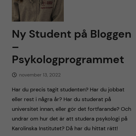
y
l
h
t
u
Ny Student på Bloggen
v
–
u
Psykologprogrammet
d
november 13, 2022
i
Har du precis tagit studenten? Har du jobbat
n
eller rest i några år? Har du studerat på
n
universitet innan, eller gör det fortfarande? Och
undrar om hur det är att studera psykologi på
e
Karolinska Institutet? Då har du hittat rätt!