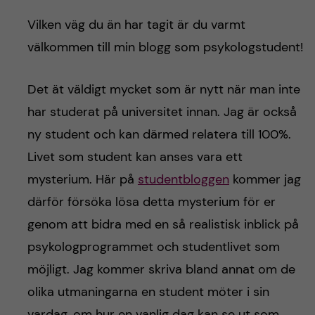
h
Vilken väg du än har tagit är du varmt
å
välkommen till min blogg som psykologstudent!
l
Det ät väldigt mycket som är nytt när man inte
l
har studerat på universitet innan. Jag är också
e
ny student och kan därmed relatera till 100%.
Livet som student kan anses vara ett
t
mysterium. Här på
studentbloggen
kommer jag
därför försöka lösa detta mysterium för er
genom att bidra med en så realistisk inblick på
psykologprogrammet och studentlivet som
möjligt. Jag kommer skriva bland annat om de
olika utmaningarna en student möter i sin
vardag, om hur en vanlig dag kan se ut som