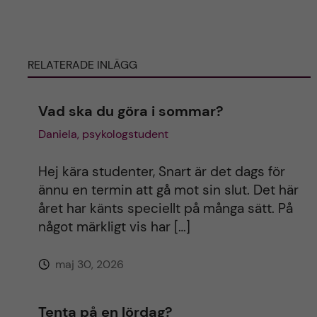
e
RELATERADE INLÄGG
r
n
Vad ska du göra i sommar?
Daniela, psykologstudent
a
t
Hej kära studenter, Snart är det dags för
ännu en termin att gå mot sin slut. Det här
i
året har känts speciellt på många sätt. På
något märkligt vis har […]
v
maj 30, 2026
e
:
Tenta på en lördag?