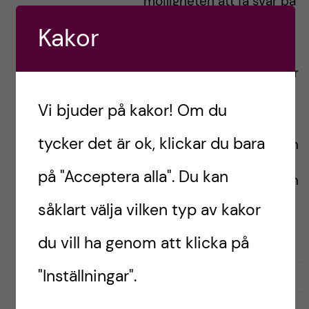
möjligheten att få svar på
mina frågor var att
Kakor
studera psykologi! På
bloggen kommer jag göra
mitt bästa att inspirera er
framtida studenter att
Vi bjuder på kakor! Om du
aldrig ge upp era
drömmar. Utöver detta
tycker det är ok, klickar du bara
kommer jag bidra med en
inblick i
på "Acceptera alla". Du kan
psykologprogrammet och
studentlivet på KI.
såklart välja vilken typ av kakor
du vill ha genom att klicka på
"Inställningar".
G
g
0
Gilla
3
i
i
l