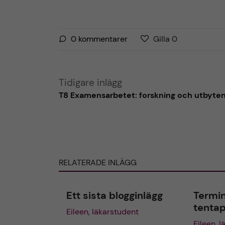
G
g
0
kommentarer
Gilla
0
i
i
l
l
l
l
Tidigare inlägg
a
a
T8 Examensarbetet: forskning och utbyten
r
i
i
n
n
l
l
ä
ä
g
g
RELATERADE INLÄGG
g
g
e
e
Ett sista blogginlägg
Termin
t
t
tenta
Eileen, läkarstudent
Eileen, 