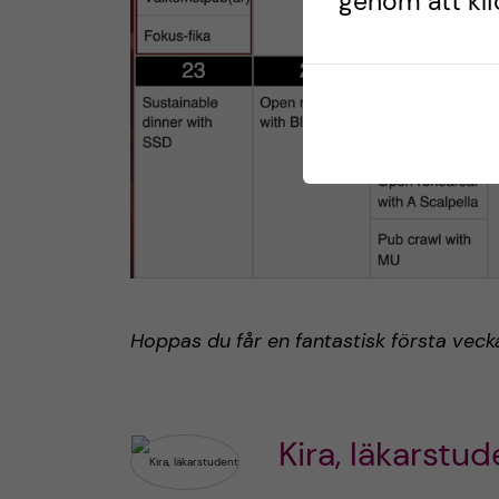
genom att klic
Hoppas du får en fantastisk första veck
Kira, läkarstud