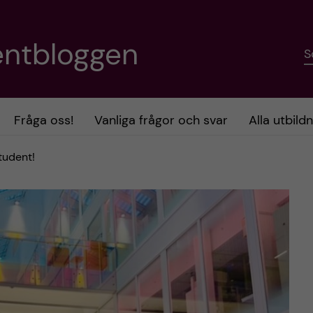
entbloggen
S
Fråga oss!
Vanliga frågor och svar
Alla utbild
student!