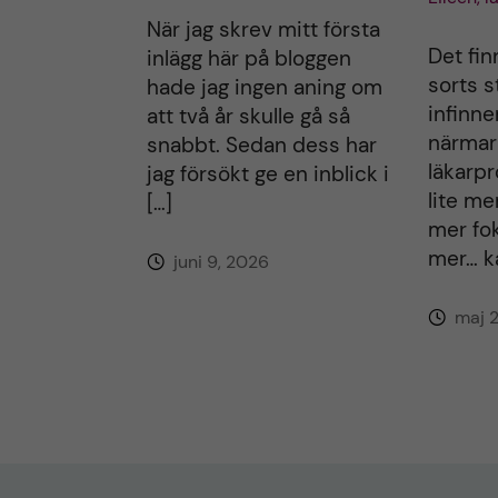
När jag skrev mitt första
Det fin
inlägg här på bloggen
sorts 
hade jag ingen aning om
infinne
att två år skulle gå så
närmar 
snabbt. Sedan dess har
läkarpr
jag försökt ge en inblick i
lite mer
[…]
mer fok
mer… ka
juni 9, 2026
maj 2