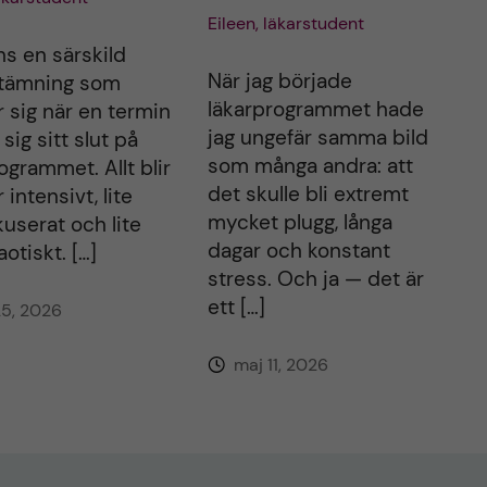
Eileen, läkarstudent
ns en särskild
När jag började
stämning som
läkarprogrammet hade
r sig när en termin
jag ungefär samma bild
sig sitt slut på
som många andra: att
ogrammet. Allt blir
det skulle bli extremt
 intensivt, lite
mycket plugg, långa
userat och lite
dagar och konstant
otiskt. […]
stress. Och ja — det är
ett […]
5, 2026
maj 11, 2026