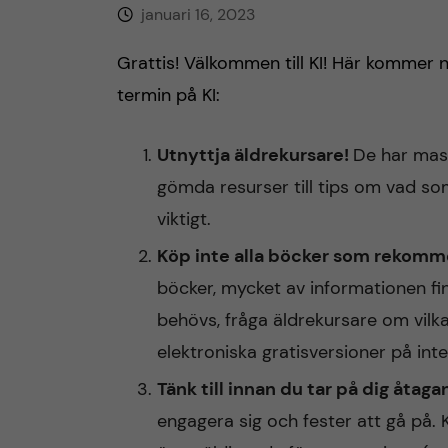
januari 16, 2023
h
Grattis! Välkommen till KI! Här kommer n
å
termin på KI:
l
Utnyttja äldrekursare!
De har mass
l
gömda resurser till tips om vad so
e
viktigt.
Köp inte alla böcker som rekomm
t
böcker, mycket av informationen fi
behövs, fråga äldrekursare om vilk
elektroniska gratisversioner på inte
Tänk till innan du tar på dig åtag
engagera sig och fester att gå på.