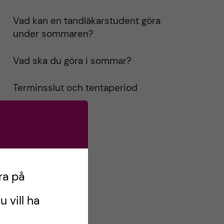
Vad kan en tandläkarstudent göra
under sommaren?
Vad ska du göra i sommar?
Terminsslut och tentaperiod
ra på
u vill ha