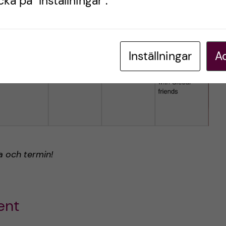
ka på "Inställningar".
Inställningar
Ac
a och termin!
ent