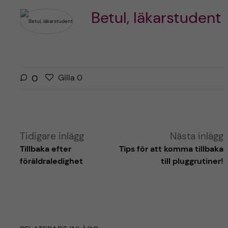
Betul, läkarstudent
G
g
0
Gilla
0
i
i
l
l
l
l
a
a
Tidigare inlägg
Nästa inlägg
r
i
Tillbaka efter
Tips för att komma tillbaka
i
n
föräldraledighet
till pluggrutiner!
n
l
l
ä
ä
g
g
g
g
e
e