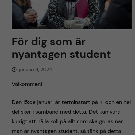
y
l
h
t
u
v
För dig som är
u
nyantagen student
d
januari 8, 2024
i
Välkommen!
n
Den 15:de januari är terminstart på KI och en hel
n
del sker i samband med detta. Det kan vara
e
klurigt att hålla koll på allt som ska göras när
man är nyantagen student, så tänk på detta