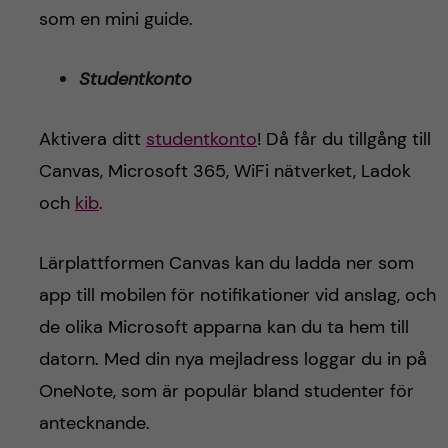
h
som en mini guide.
å
Studentkonto
l
Aktivera ditt
studentkonto
! Då får du tillgång till
l
Canvas, Microsoft 365, WiFi nätverket, Ladok
e
och
kib
.
t
Lärplattformen Canvas kan du ladda ner som
app till mobilen för notifikationer vid anslag, och
de olika Microsoft apparna kan du ta hem till
datorn. Med din nya mejladress loggar du in på
OneNote, som är populär bland studenter för
antecknande.