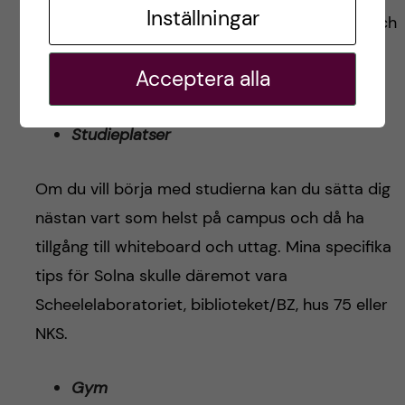
Inställningar
i Solna, alternativt Zanderska huset plan 3, 4 och
5 eller Alfred Nobels Allé 8 nära biblioteket i
Acceptera alla
Flemingsberg.
Studieplatser
Om du vill börja med studierna kan du sätta dig
nästan vart som helst på campus och då ha
tillgång till whiteboard och uttag. Mina specifika
tips för Solna skulle däremot vara
Scheelelaboratoriet, biblioteket/BZ, hus 75 eller
NKS.
Gym