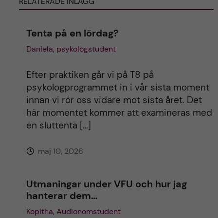
RELATERADE INLÄGG
t
t
Tenta på en lördag?
Daniela, psykologstudent
Efter praktiken går vi på T8 på
psykologprogrammet in i vår sista moment
innan vi rör oss vidare mot sista året. Det
här momentet kommer att examineras med
en sluttenta […]
maj 10, 2026
Utmaningar under VFU och hur jag
hanterar dem…
Kopitha, Audionomstudent