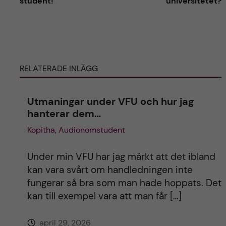
student!
universitetet?
t
e
RELATERADE INLÄGG
r
n
Utmaningar under VFU och hur jag
hanterar dem…
a
Kopitha, Audionomstudent
t
Under min VFU har jag märkt att det ibland
i
kan vara svårt om handledningen inte
fungerar så bra som man hade hoppats. Det
v
kan till exempel vara att man får […]
e
april 29, 2026