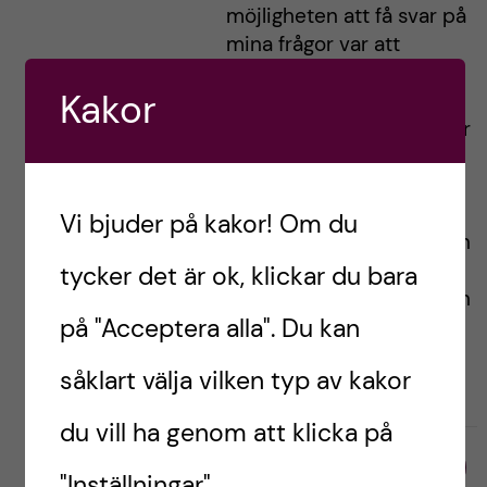
möjligheten att få svar på
mina frågor var att
studera psykologi! På
Kakor
bloggen kommer jag göra
mitt bästa att inspirera er
framtida studenter att
aldrig ge upp era
drömmar. Utöver detta
Vi bjuder på kakor! Om du
kommer jag bidra med en
inblick i
tycker det är ok, klickar du bara
psykologprogrammet och
på "Acceptera alla". Du kan
studentlivet på KI.
såklart välja vilken typ av kakor
du vill ha genom att klicka på
D
D
D
G
g
0
Gilla
0
e
e
e
i
i
"Inställningar".
l
l
l