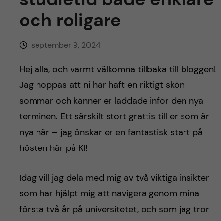
h
och roligare
å
september 9, 2024
l
Hej alla, och varmt välkomna tillbaka till bloggen!
l
Jag hoppas att ni har haft en riktigt skön
e
sommar och känner er laddade inför den nya
terminen. Ett särskilt stort grattis till er som är
t
nya här – jag önskar er en fantastisk start på
hösten här på KI!
Idag vill jag dela med mig av två viktiga insikter
som har hjälpt mig att navigera genom mina
första två år på universitetet, och som jag tror