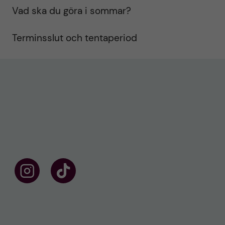
Vad ska du göra i sommar?
Terminsslut och tentaperiod
F
F
ö
o
l
l
j
l
o
o