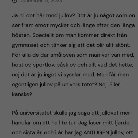
h
december 21, 2024
å
Ja ni, det här med jullov? Det är ju något som en
ser fram emot mycket och länge efter den långa
l
hösten. Speciellt om man kommer direkt från
l
gymnasiet och tänker sig att det blir allt skönt.
För alla de där småloven som man var van med,
e
höstlov, sportlov, påsklov och allt vad det hette,
t
nej det är ju inget vi sysslar med. Men får man
egentligen jullov på universitetet? Nej. Eller
kanske?
På universitetet skulle jag säga att jullovet mer
handlar om att ha lite tur. Jag läser mitt fjärde
och sista år, och i år har jag ÄNTLIGEN jullov, ett