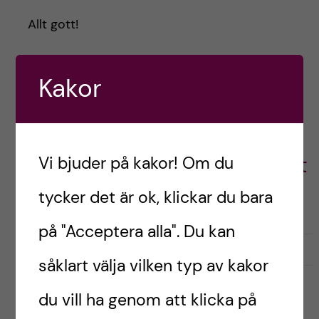
Allt gott!
//Filippa, logopedstudent
Kakor
Filippa,
Logopedstudent
Vi bjuder på kakor! Om du
tycker det är ok, klickar du bara
på "Acceptera alla". Du kan
G
g
0
Gilla
0
såklart välja vilken typ av kakor
i
i
l
l
du vill ha genom att klicka på
l
l
a