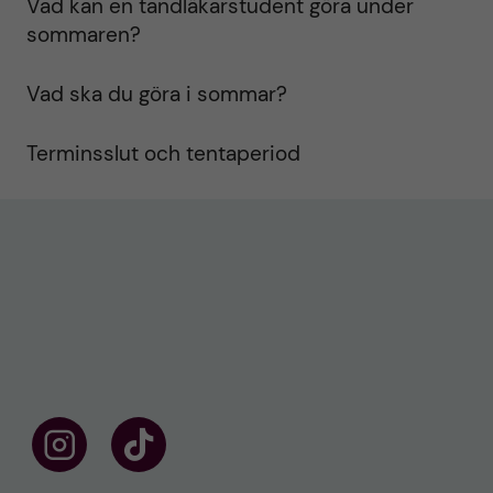
Vad kan en tandläkarstudent göra under
sommaren?
Vad ska du göra i sommar?
Terminsslut och tentaperiod
F
F