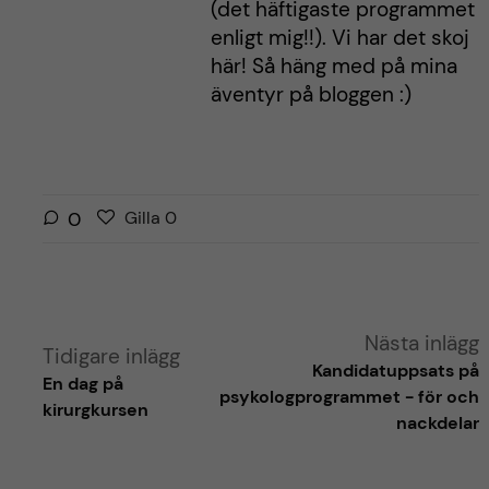
(det häftigaste programmet
enligt mig!!). Vi har det skoj
här! Så häng med på mina
äventyr på bloggen :)
G
g
0
Gilla
0
i
i
l
l
l
l
a
a
Nästa inlägg
r
Tidigare inlägg
i
Kandidatuppsats på
i
En dag på
n
psykologprogrammet - för och
n
kirurgkursen
l
nackdelar
l
ä
ä
g
g