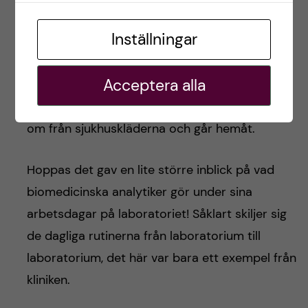
missats och analysen ligger i god fas!
Inställningar
16:30 – Hemgång
Acceptera alla
Arbetsdagen är slut och jag börjar ta mig
hemåt. Jag hänger undan min labbrock, byter
om från sjukhuskläderna och går hemåt.
Hoppas det gav en lite större inblick på vad
biomedicinska analytiker gör under sina
arbetsdagar på laboratoriet! Såklart skiljer sig
de dagliga rutinerna från laboratorium till
laboratorium, det här var bara ett exempel från
kliniken.