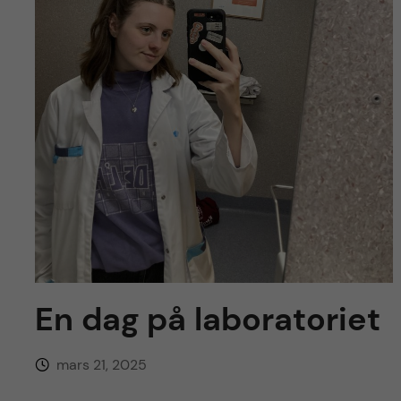
y
l
h
t
u
v
u
d
i
n
En dag på laboratoriet
n
e
mars 21, 2025