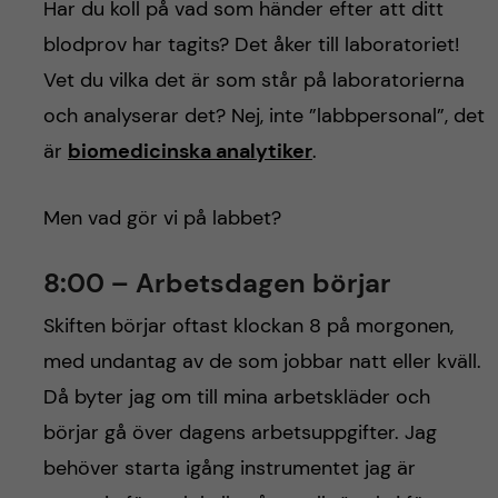
h
Har du koll på vad som händer efter att ditt
blodprov har tagits? Det åker till laboratoriet!
å
Vet du vilka det är som står på laboratorierna
l
och analyserar det? Nej, inte ”labbpersonal”, det
är
biomedicinska analytiker
.
l
e
Men vad gör vi på labbet?
t
8:00 – Arbetsdagen börjar
Skiften börjar oftast klockan 8 på morgonen,
med undantag av de som jobbar natt eller kväll.
Då byter jag om till mina arbetskläder och
börjar gå över dagens arbetsuppgifter. Jag
behöver starta igång instrumentet jag är