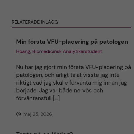
g
g
e
e
t
t
RELATERADE INLÄGG
Min första VFU-placering på patologen
Hoang, Biomedicinsk Analytikerstudent
Nu har jag gjort min första VFU-placering på
patologen, och ärligt talat visste jag inte
riktigt vad jag skulle förvänta mig innan jag
började. Jag var både nervös och
förväntansfull […]
maj 25, 2026