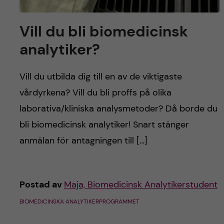
h
å
Vill du bli biomedicinsk
analytiker?
l
l
Vill du utbilda dig till en av de viktigaste
vårdyrkena? Vill du bli proffs på olika
e
laborativa/kliniska analysmetoder? Då borde du
t
bli biomedicinsk analytiker! Snart stänger
anmälan för antagningen till […]
Postad av
Maja, Biomedicinsk Analytikerstudent
BIOMEDICINSKA ANALYTIKERPROGRAMMET