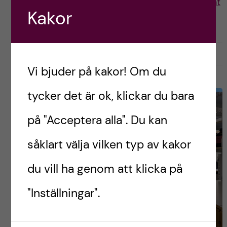
Postad av
Maja, Biomedicinsk Analytikerstudent
Kakor
BIOMEDICINSKA ANALYTIKERPROGRAMMET
INFÖR ANTAGNING
mars 21, 2025
0
Vi bjuder på kakor! Om du
tycker det är ok, klickar du bara
på "Acceptera alla". Du kan
såklart välja vilken typ av kakor
du vill ha genom att klicka på
"Inställningar".