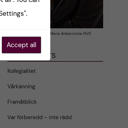
ettings".
2023-02-13 Professor Maria Ankarcrona NVS
Accept all
RECENT POSTS
Kollegialitet
Vårkänning
Framåtblick
Var förberedd – inte rädd