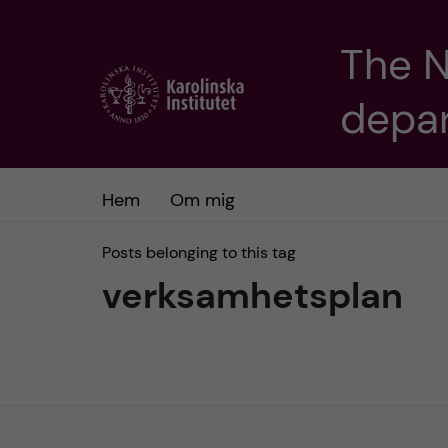
The 
J
depa
u
m
Hem
Om mig
p
t
Posts belonging to this tag
verksamhetsplan
o
m
a
i