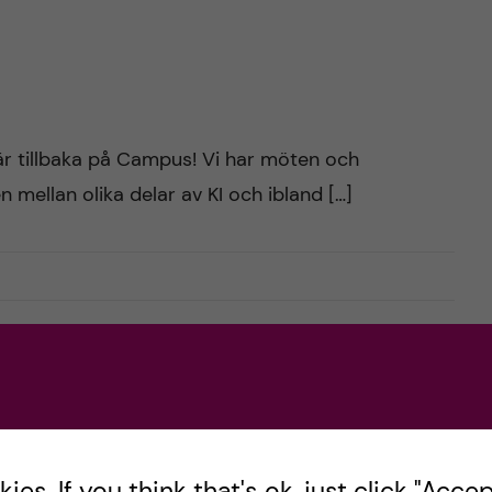
 är tillbaka på Campus! Vi har möten och
n mellan olika delar av KI och ibland […]
es. If you think that's ok, just click "Accept