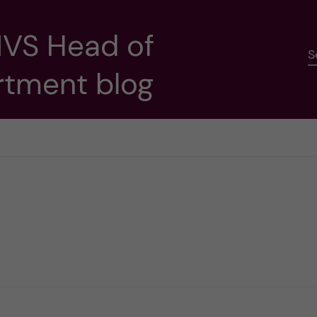
NVS Head of
S
rtment blog