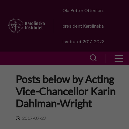
J
Ole Petter Ottersen,
u
president Karolinska
m
Institutet 2017-2023
p
S
S
t
h
h
Posts below by Acting
o
o
o
Vice-Chancellor Karin
w
m
w
Dahlman-Wright
s
a
e
m
2017-07-27
i
a
e