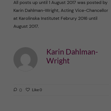
All posts up until 1 August 2017 was posted by
n
r
Karin Dahlman-Wright, Acting Vice-Chancellor
n
c
c
at Karolinska Institutet Februry 2016 until
u
h
August 2017.
o
f
n
i
Karin Dahlman-
t
e
Wright
l
e
d
n
t
l
0
Like
0
L
i
i
k
k
e
e