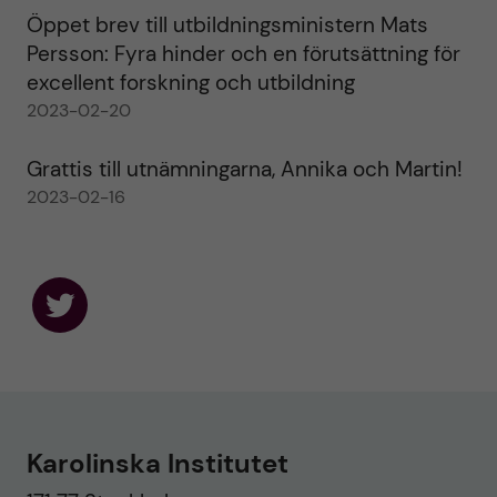
Öppet brev till utbildningsministern Mats
Persson: Fyra hinder och en förutsättning för
excellent forskning och utbildning
2023-02-20
Grattis till utnämningarna, Annika och Martin!
2023-02-16
F
o
l
l
o
w
u
Karolinska Institutet
s
o