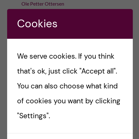
Ole Petter Ottersen
I veckan fick Sverige en ny regering. Jag
Cookies
tycker att det framgår i
regeringsförklaringen att Sverige fortsatt
ska vara en stark forsknings- och
kunskapsnation och välkomnar flera
We serve cookies. If you think
markeringar i dokumentet. […]
that's ok, just click "Accept all".
2022-10-20
You can also choose what kind
Good news from KI Employee Survey
of cookies you want by clicking
Ole Petter Ottersen
"Settings".
Karolinska Institutet carries out employee
surveys at regular intervals. The results