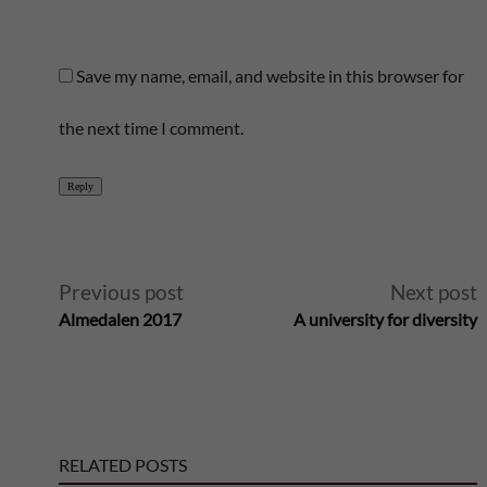
Save my name, email, and website in this browser for
the next time I comment.
Reply
A
Previous post
Next post
Almedalen 2017
A university for diversity
l
t
e
RELATED POSTS