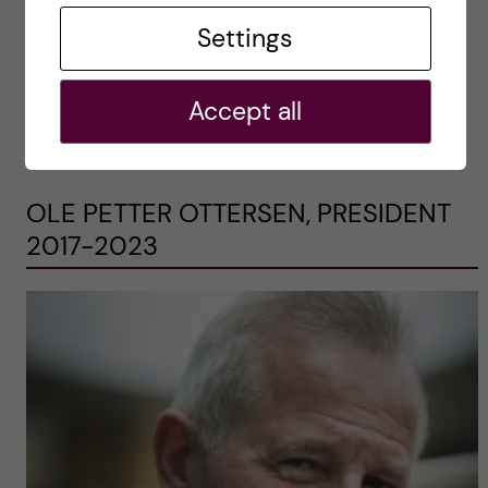
from the latest survey were recently
compiled and presented to the University
Settings
Board. It is a gratifying and positive […]
Accept all
2022-06-18
OLE PETTER OTTERSEN, PRESIDENT
2017-2023