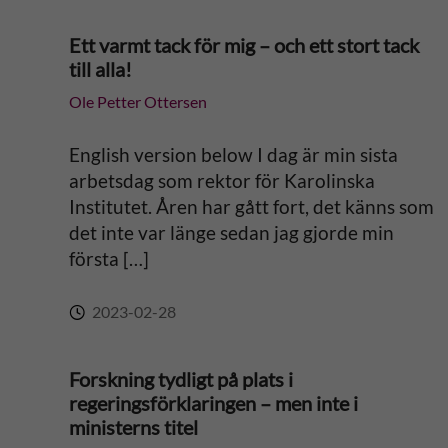
r
Ett varmt tack för mig – och ett stort tack
n
till alla!
Ole Petter Ottersen
a
t
English version below I dag är min sista
arbetsdag som rektor för Karolinska
i
Institutet. Åren har gått fort, det känns som
det inte var länge sedan jag gjorde min
v
första […]
e
2023-02-28
:
Forskning tydligt på plats i
regeringsförklaringen – men inte i
ministerns titel