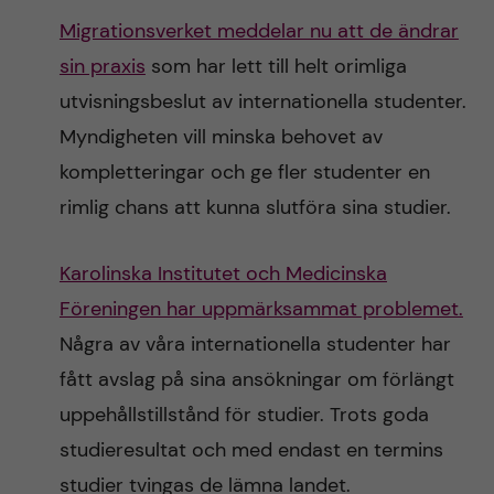
n
r
Migrationsverket meddelar nu att de ändrar
n
c
sin praxis
som har lett till helt orimliga
c
u
utvisningsbeslut av internationella studenter.
h
o
Myndigheten vill minska behovet av
f
kompletteringar och ge fler studenter en
n
i
rimlig chans att kunna slutföra sina studier.
t
e
l
Karolinska Institutet och Medicinska
e
Föreningen har uppmärksammat problemet.
d
n
Några av våra internationella studenter har
fått avslag på sina ansökningar om förlängt
t
uppehållstillstånd för studier. Trots goda
studieresultat och med endast en termins
studier tvingas de lämna landet.