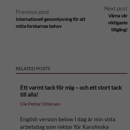
A
Next post
Previous post
Värna vår
Internationell genomlysning för att
l
viktigaste
möta forskarnas behov
tillgång!
t
e
r
RELATED POSTS
n
Ett varmt tack för mig – och ett stort tack
a
till alla!
Ole Petter Ottersen
t
i
English version below I dag är min sista
arbetsdag som rektor för Karolinska