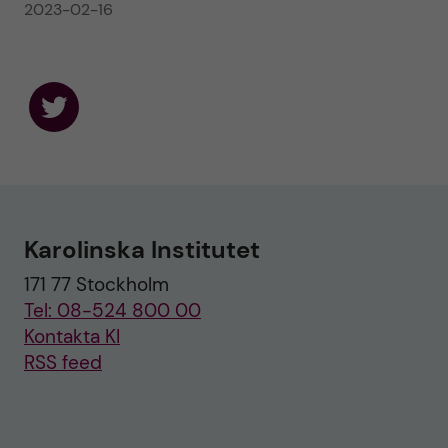
2023-02-16
F
o
l
l
o
w
u
Karolinska Institutet
s
o
171 77 Stockholm
n
T
Tel: 08-524 800 00
w
i
Kontakta KI
t
RSS feed
t
e
r