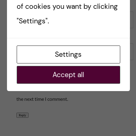
of cookies you want by clicking
"Settings".
Name
Email
Settings
Accept all
Save my name, email, and website in this browser for
the next time I comment.
Reply