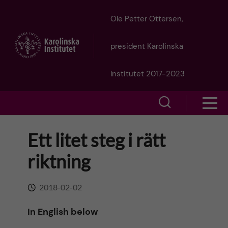
J
Ole Petter Ottersen,
u
president Karolinska
m
Institutet 2017-2023
p
S
S
t
h
h
Ett litet steg i rätt
o
o
o
riktning
w
m
w
s
a
2018-02-02
e
m
i
In English below
a
e