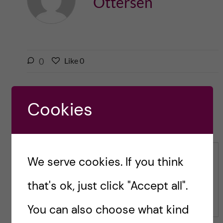
Ottersen
l
0
Like
0
L
i
i
k
k
e
e
Cookies
s
t
Leave a Comment
t
h
h
i
i
s
s
p
Comment
We serve cookies. If you think
p
o
o
s
that's ok, just click "Accept all".
s
t
t
You can also choose what kind