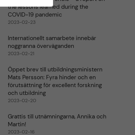
the lessons learned during the
COVID-19 pandemic
2023-02-23
Internationellt samarbete innebär
noggranna överväganden
2023-02-21
Öppet brev till utbildningsministern
Mats Persson: Fyra hinder och en
förutsättning för excellent forskning
och utbildning
2023-02-20
Grattis till utnämningarna, Annika och
Martin!
2023-02-16