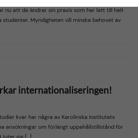
nu att de ändrar sin praxis som har lett till helt
la studenter. Myndigheten vill minska behovet av
kar internationaliseringen!
udier kvar har några av Karolinska Institutets
ina ansökningar om förlängt uppehållstillstånd för
 lutar sig […]