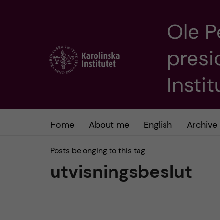
Ole P
J
presi
u
m
Insti
p
t
Home
About me
English
Archive
o
Posts belonging to this tag
utvisningsbeslut
m
a
i