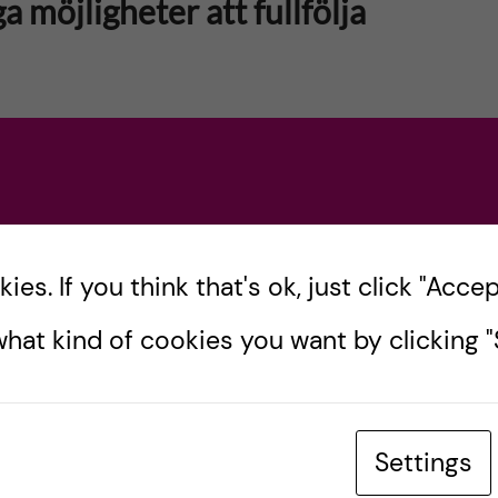
 möjligheter att fullfölja
vit här på bloggen om orimliga utvisningsbeslut av
erar i Sverige. Migrationsverket har byggt sina
es. If you think that's ok, just click "Accept
hat kind of cookies you want by clicking "S
D
Settings