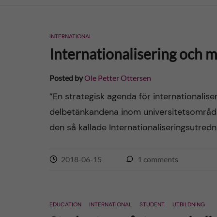
n
INTERNATIONAL
c
Internationalisering och m
o
Posted by
Ole Petter Ottersen
n
”En strategisk agenda för internationaliseri
delbetänkandena inom universitetsområde
t
den så kallade Internationaliseringsutred
e
n
2018-06-15
1
comments
t
EDUCATION
INTERNATIONAL
STUDENT
UTBILDNING