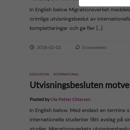
In English below Migrationsverket meddelar 
orimliga utvisningsbeslut av internationel
kompletteringar och ge fler […]
2018-02-02
0
comments
EDUCATION
INTERNATIONAL
Utvisningsbesluten motver
Posted by
Ole Petter Ottersen
In English below. Med endast en termins st
internationella studenter fått avslag på s
studier. Migrationsverkets utvisningsbeslut