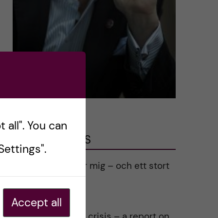
 all". You can
LATEST POSTS
ettings".
Ett varmt tack för mig – och ett stort
tack till alla!
2023-02-28
Accept all
Agility in a health crisis – a report on