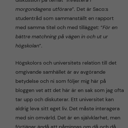
diskussion på temat “
Investera i
n
r
morgondagens utförare
”. Det är Saco:s
n
c
c
studentråd som sammanställt en rapport
u
h
med samma titel och med tillägget: “
För en
o
bättre matchning på vägen in och ut ur
f
n
högskolan
”.
i
t
e
Högskolors och universitets relation till det
l
omgivande samhället är av avgörande
e
d
betydelse och ni som följer mig här på
n
bloggen vet att det här är en sak som jag ofta
tar upp och diskuterar. Ett universitet kan
t
aldrig leva sitt eget liv. Det måste interagera
med sin omvärld. Det är en självklarhet, men
förtjänar ändå att påminnas om då och då.