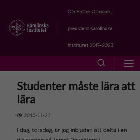
J
Ole Petter Ottersen,
u
president Karolinska
m
Institutet 2017-2023
p
S
S
t
h
h
Studenter måste lära att
o
o
o
lära
w
m
w
s
a
2018-11-29
e
m
i
I dag, torsdag, är jag inbjuden att delta i en
a
e