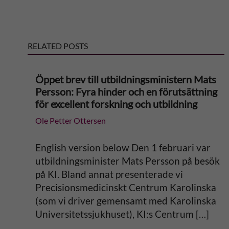
e
RELATED POSTS
r
n
Öppet brev till utbildningsministern Mats
Persson: Fyra hinder och en förutsättning
a
för excellent forskning och utbildning
Ole Petter Ottersen
t
i
English version below Den 1 februari var
utbildningsminister Mats Persson på besök
v
på KI. Bland annat presenterade vi
Precisionsmedicinskt Centrum Karolinska
e
(som vi driver gemensamt med Karolinska
Universitetssjukhuset), KI:s Centrum […]
: