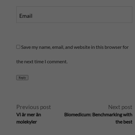
Email
Save my name, email, and website in this browser for
the next time I comment.
Reply
A
Previous post
Next post
Vi är mer än
Biomedicum: Benchmarking with
l
molekyler
the best
t