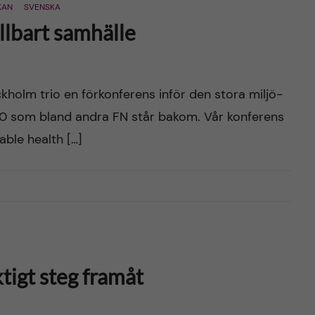
KAN
SVENSKA
ållbart samhälle
ckholm trio en förkonferens inför den stora miljö-
0 som bland andra FN står bakom. Vår konferens
able health […]
ktigt steg framåt