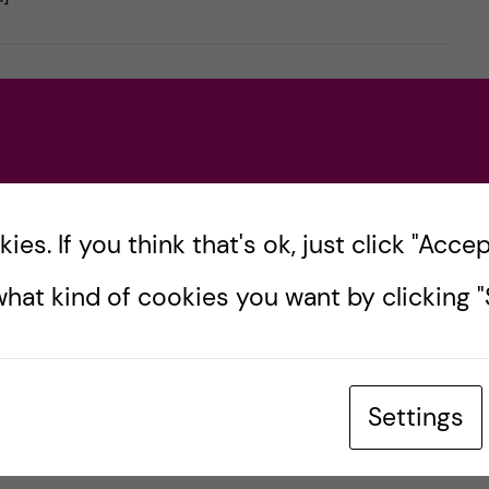
rn?
es. If you think that's ok, just click "Accept
hat kind of cookies you want by clicking "S
onventionens dag och i samband med det
rkan med Unicef Sverige, SIGHT och Svenska
ör […]
Settings