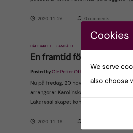
2020-11-26
0
comments
Cookies
HÅLLBARHET
SAMHÄLLE
En framtid för världens ba
We serve cooki
Posted by
Ole Petter Ottersen
also choose w
Nu på fredag, 20 november, är det Barnk
arrangerar Karolinska Institutet, i samve
Läkaresällskapet konferensen: En framtid f
2020-11-18
0
comments