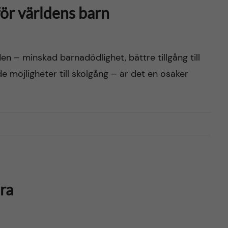
för världens barn
n – minskad barnadödlighet, bättre tillgång till
e möjligheter till skolgång – är det en osäker
ära