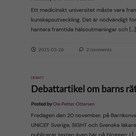
Ett medicinskt universitet måste vara fra
kunskapsutveckling. Det är nödvändigt för
hantera framtida hälsoutmaningar och […]
2021-03-26
2
comments
DEBATT
Debattartikel om barns rä
Posted by
Ole Petter Ottersen
Fredagen den 20 november, på Barnkonven
UNICEF Sverige, SIGHT och Svenska läkares
publicerar texten även här på bloggen: I [