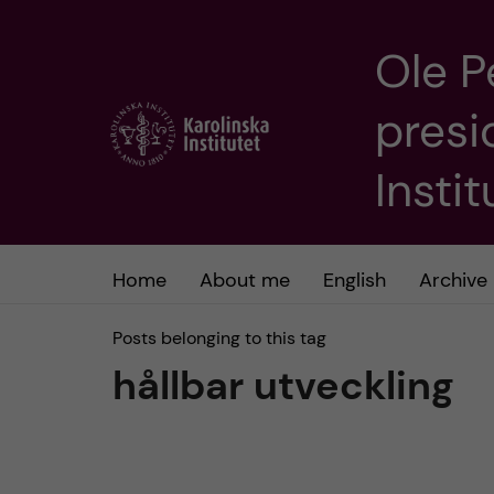
Ole P
J
presi
u
m
Insti
p
t
Home
About me
English
Archive
o
Posts belonging to this tag
hållbar utveckling
m
a
i