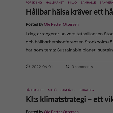
FORSKNING
HÅLLBARHET
MILJÖ
SAMHÄLLE
SAMVER
Hållbar hälsa kräver ett h
Posted by
Ole Petter Ottersen
I dag arrangerar universitetsalliansen Sto
och hållbarhetskonferensen Stockholm+5
har som tema: Sustainable planet, sustain
2022-06-01
0
comments
HÅLLBARHET
MILJÖ
SAMHÄLLE
STRATEGY
KI:s klimatstrategi – ett vi
Posted by
Ole Petter Ottersen