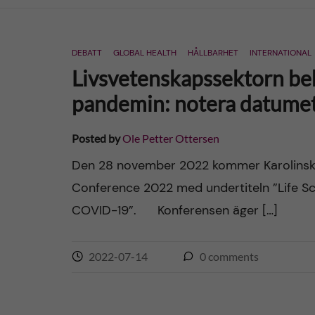
n
DEBATT
GLOBAL HEALTH
HÅLLBARHET
INTERNATIONAL
c
Livsvetenskapssektorn be
o
pandemin: notera datume
n
Posted by
Ole Petter Ottersen
t
Den 28 november 2022 kommer Karolinska 
Conference 2022 med undertiteln ”Life Sci
e
COVID-19”. Konferensen äger […]
n
2022-07-14
0
comments
t