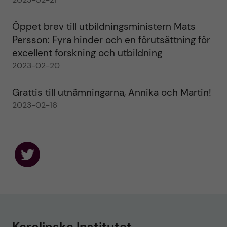
Öppet brev till utbildningsministern Mats
Persson: Fyra hinder och en förutsättning för
excellent forskning och utbildning
2023-02-20
Grattis till utnämningarna, Annika och Martin!
2023-02-16
F
o
l
l
o
w
u
Karolinska Institutet