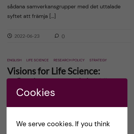
sådana samverkansgrupper med det uttalade
syftet att främja […]
2022-06-23
0
ENGLISH
LIFE SCIENCE
RESEARCH POLICY
STRATEGY
Visions for Life Science:
reflections after a joint KI-
Cookies
SciLifeLab symposium
Posted by
Ole Petter Ottersen
Life Science is about moving effortlessly across
We serve cookies. If you think
disciplines and sectors, about reaping the