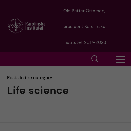
J
Ole Petter Ottersen,
u
president Karolinska
m
Institutet 2017-2023
p
S
S
t
h
h
Posts in the category
o
o
Life science
o
w
m
w
s
a
e
m
i
a
e