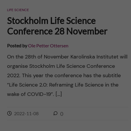
n
r
LIFE SCIENCE
n
c
c
Stockholm Life Science
u
h
Conference 28 November
o
f
n
Posted by
Ole Petter Ottersen
i
On the 28th of November Karolinska Institutet will
t
e
organise Stockholm Life Science Conference
l
e
2022. This year the conference has the subtitle
d
“Life Science 2.0: Reframing Life Science in the
n
wake of COVID-19”. […]
t
2022-11-08
0