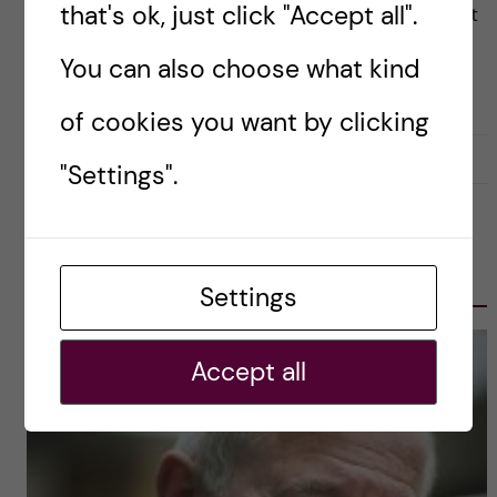
that's ok, just click "Accept all".
benefits of excellent research for the betterment
of health, and for creating an ecosystem that is
You can also choose what kind
attractive […]
of cookies you want by clicking
2022-05-18
0
"Settings".
OLE PETTER OTTERSEN, PRESIDENT
2017-2023
Settings
Accept all