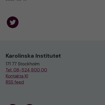
F
o
l
l
o
w
u
Karolinska Institutet
s
o
171 77 Stockholm
n
T
Tel: 08-524 800 00
w
i
Kontakta KI
t
RSS feed
t
e
r