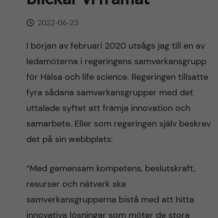
n
r
n
2022-06-23
c
c
u
h
I början av februari 2020 utsågs jag till en av
o
ledamöterna i regeringens samverkansgrupp
f
n
för Hälsa och life science. Regeringen tillsatte
i
fyra sådana samverkansgrupper med det
t
e
uttalade syftet att främja innovation och
l
e
samarbete. Eller som regeringen själv beskrev
d
det på sin webbplats:
n
“Med gemensam kompetens, beslutskraft,
t
resurser och nätverk ska
samverkansgrupperna bistå med att hitta
innovativa lösningar som möter de stora