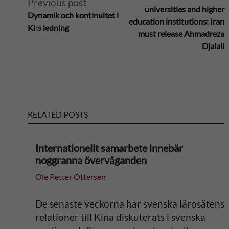
Previous post
l
universities and higher
Dynamik och kontinuitet i
education institutions: Iran
KI:s ledning
t
must release Ahmadreza
Djalali
e
r
n
RELATED POSTS
a
Internationellt samarbete innebär
t
noggranna överväganden
Ole Petter Ottersen
i
v
De senaste veckorna har svenska lärosätens
relationer till Kina diskuterats i svenska
e