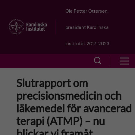
J
Ole Petter Ottersen,
u
president Karolinska
m
Institutet 2017-2023
p
S
S
t
h
h
Slutrapport om
o
o
o
precisionsmedicin och
w
m
w
läkemedel för avancerad
s
a
e
terapi (ATMP) – nu
m
i
a
blickar vi framåt
e