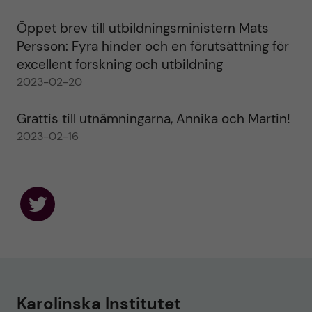
Öppet brev till utbildningsministern Mats
Persson: Fyra hinder och en förutsättning för
excellent forskning och utbildning
2023-02-20
Grattis till utnämningarna, Annika och Martin!
2023-02-16
F
o
l
l
o
w
u
Karolinska Institutet
s