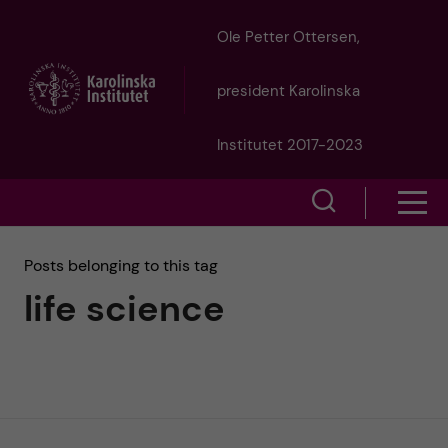
J
Ole Petter Ottersen,
u
president Karolinska
m
Institutet 2017-2023
p
S
S
t
h
h
Posts belonging to this tag
o
o
life science
o
w
m
w
s
a
e
m
i
a
e