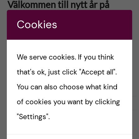
Välkommen till nytt år på
Karolinska Institutet
Cookies
Posted by
Ole Petter Ottersen
English version below Mycket talar för att 2022
kommer att bli ett utmanande år. Pandemin
We serve cookies. If you think
kommer naturligtvis fortsätta sätta sin prägel
that's ok, just click "Accept all".
över oss alla och den senaste utvecklingen när
det […]
You can also choose what kind
of cookies you want by clicking
2022-01-10
0
"Settings".
CONFERENCE