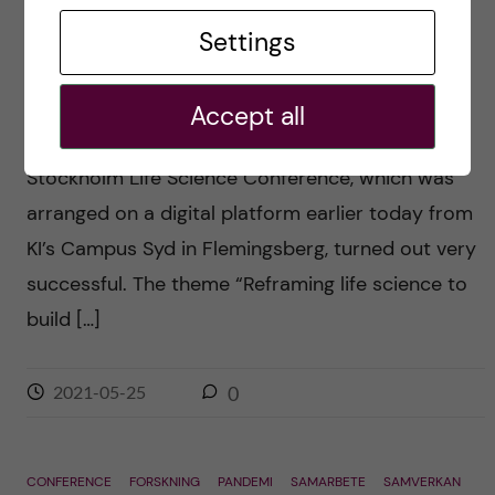
Reframing life science to build
back better: Stockholm Life
Settings
Science Conference 2021
Accept all
Posted by
Ole Petter Ottersen
Stockholm Life Science Conference, which was
arranged on a digital platform earlier today from
KI’s Campus Syd in Flemingsberg, turned out very
successful. The theme “Reframing life science to
build […]
2021-05-25
0
CONFERENCE
FORSKNING
PANDEMI
SAMARBETE
SAMVERKAN