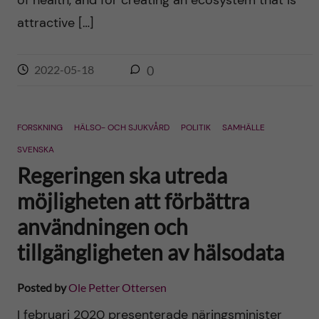
of health, and for creating an ecosystem that is
attractive […]
2022-05-18
0
FORSKNING
HÄLSO- OCH SJUKVÅRD
POLITIK
SAMHÄLLE
SVENSKA
Regeringen ska utreda
möjligheten att förbättra
användningen och
tillgängligheten av hälsodata
Posted by
Ole Petter Ottersen
I februari 2020 presenterade näringsminister