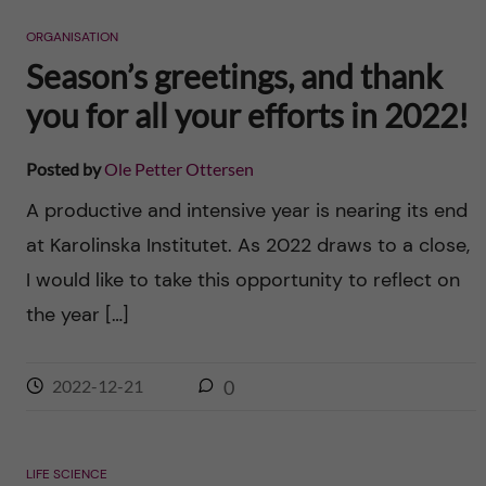
n
r
ORGANISATION
n
c
c
Season’s greetings, and thank
u
h
you for all your efforts in 2022!
o
f
n
Posted by
Ole Petter Ottersen
i
A productive and intensive year is nearing its end
t
e
at Karolinska Institutet. As 2022 draws to a close,
l
e
I would like to take this opportunity to reflect on
d
the year […]
n
t
2022-12-21
0
LIFE SCIENCE