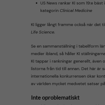
US News rankar KI som 19:e bäst i
kategorin
Clinical Medicine
KI ligger långt framme också när det ti
Life Science.
Se en sammanställning i tabellform län
medier ibland, så håller KI ställningarn
KI tappar i rankningar generellt, även o
listorna från tid till annan. Det här ä
internationella konkurrensen ökar kontin
av världen mycket medvetet satsar på a
Inte oproblematiskt