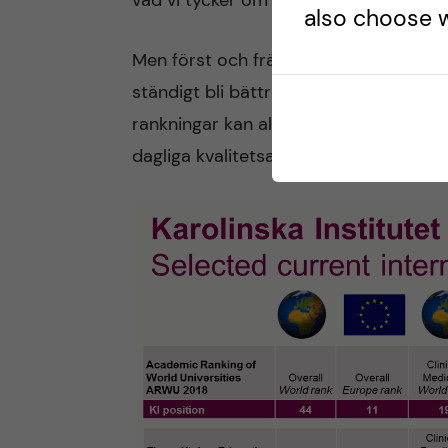
vad vi tycker om det så har det en in
also choose w
Men först och främst ska vi förstås fo
ständigt bli bättre och på att förstärka
rankningar kan aldrig vara ett självän
dagliga kvalitetsarbetet som alla KI-me