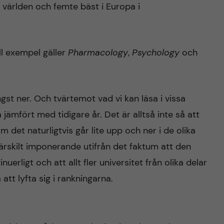
 världen och femte bäst i Europa i
ll exempel gäller
Pharmacology
,
Psychology
och
gst ner. Och tvärtemot vad vi kan läsa i vissa
a jämfört med tidigare år. Det är alltså inte så att
m det naturligtvis går lite upp och ner i de olika
r särskilt imponerande utifrån det faktum att den
uerligt och att allt fler universitet från olika delar
tt lyfta sig i rankningarna.