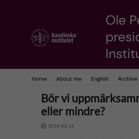
Ole P
J
presi
u
m
Insti
p
t
Home
About me
English
Archive
o
Bör vi uppmärksamm
m
eller mindre?
a
2019-03-11
i