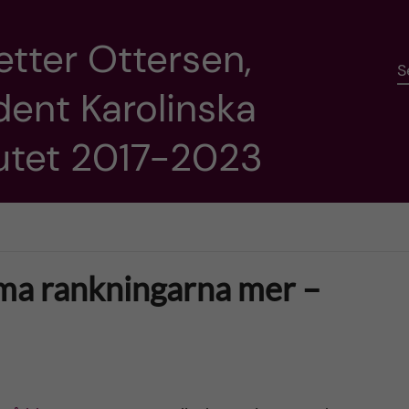
etter Ottersen,
S
dent Karolinska
tutet 2017-2023
a rankningarna mer –