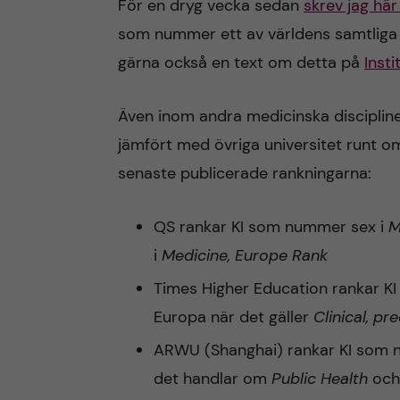
För en dryg vecka sedan
skrev jag hä
som nummer ett av världens samtliga u
n
gärna också en text om detta på
Inst
c
Även inom andra medicinska discipliner 
o
jämfört med övriga universitet runt o
n
senaste publicerade rankningarna:
t
QS rankar KI som nummer sex i
M
e
i
Medicine, Europe Rank
Times Higher Education rankar K
n
Europa när det gäller
Clinical, pr
t
ARWU (Shanghai) rankar KI som n
det handlar om
Public Health
och