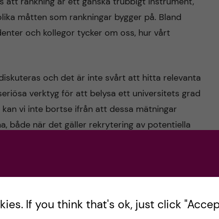
s att rankning är ett ganska trubbigt instrument,
 olika måtten som rankningar bygger på. Bland
denter och kollegor tycker om oss, hur vårt
iskuteras och det är inte svårt att hitta relevanta
iösa verktyg för att belysa ett universitets grad
 kan vi inte bortse ifrån att dessa mätningar
 både när det gäller rekrytering av potentiella
tare och när det gäller anslagsgivare och
es. If you think that's ok, just click "Accept
tfallet i dessa rankningar på allvar. För oavsett