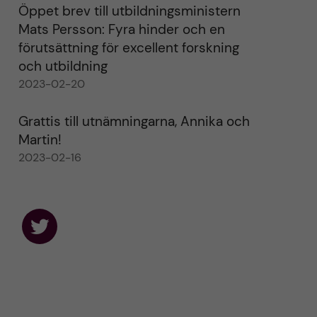
Öppet brev till utbildningsministern
Mats Persson: Fyra hinder och en
förutsättning för excellent forskning
och utbildning
2023-02-20
Grattis till utnämningarna, Annika och
Martin!
2023-02-16
F
o
l
l
o
w
u