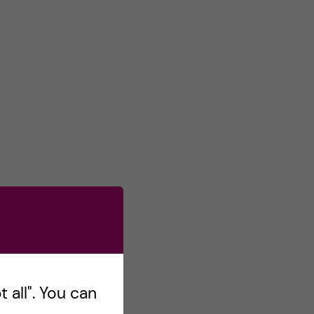
s
o
n
T
w
i
t
t
e
r
 all". You can