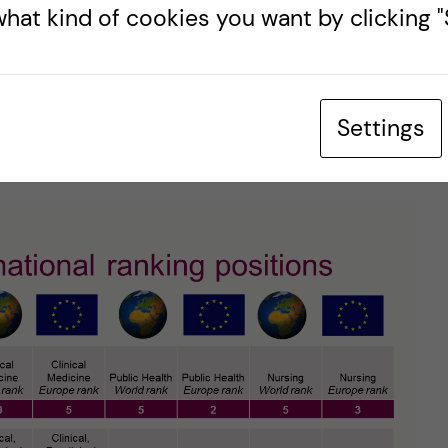
verkan på omvärldens syn på oss.
hat kind of cookies you want by clicking "S
rtsätta arbeta enträget och långsiktigt på att
 kvaliteten i vår verksamhet. Att klättra i
damål – det måste ses som en positiv effekt av det
Settings
darbetare bidrar till.