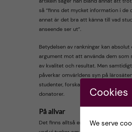
artikeln säger han bland annat att trot
så “finns det mycket information i de
annat är det bra att känna till vad stu
anseende ser ut”.
Betydelsen av rankningar kan absolut d
argument mot att använda dem som ser
av kvalitet och resultat. Men samtidigt
påverkar omvärldens syn på lärosätena,
studenter, forskare och andra medarbe
Cookies
donatorer.
På allvar
We serve cooki
Det finns alltså en poäng att ändå ta u