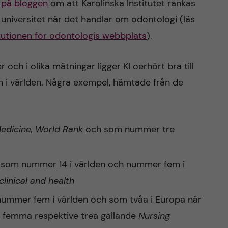
r på bloggen
om att Karolinska Institutet rankas
niversitet när det handlar om odontologi (läs
itutionen för odontologis webbplats
).
och i olika mätningar ligger KI oerhört bra till
m i världen. Några exempel, hämtade från de
edicine, World Rank
och som nummer tre
I som nummer 14 i världen och nummer fem i
eclinical and health
ummer fem i världen och som tvåa i Europa när
 femma respektive trea gällande
N
ursing