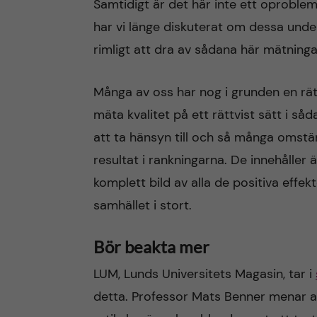
Samtidigt är det här inte ett oprobl
har vi länge diskuterat om dessa unders
rimligt att dra av sådana här mätning
Många av oss har nog i grunden en rätt 
mäta kvalitet på ett rättvist sätt i 
att ta hänsyn till och så många omstä
resultat i rankningarna. De innehåller 
komplett bild av alla de positiva effek
samhället i stort.
Bör beakta mer
LUM, Lunds Universitets Magasin, tar i
detta. Professor Mats Benner menar at