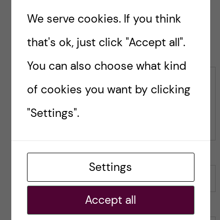
k
k
We serve cookies. If you think
e
e
s
t
that's ok, just click "Accept all".
Leave a Comment
t
h
h
i
You can also choose what kind
i
s
s
p
Comment
of cookies you want by clicking
p
o
o
s
"Settings".
s
t
t
Settings
Name
Accept all