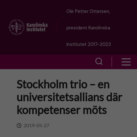
J
Ole Petter Ottersen,
u
president Karolinska
m
Institutet 2017-2023
p
S
S
t
h
h
Stockholm trio – en
o
o
o
universitetsallians där
w
m
w
kompetenser möts
s
a
e
m
2019-05-27
i
a
e