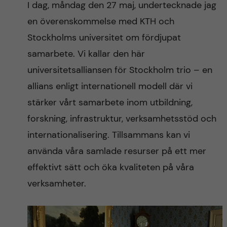
I dag, måndag den 27 maj, undertecknade jag
n
r
en överenskommelse med KTH och
n
c
c
Stockholms universitet om fördjupat
u
h
samarbete. Vi kallar den här
o
f
universitetsalliansen för Stockholm trio – en
n
i
allians enligt internationell modell där vi
stärker vårt samarbete inom utbildning,
t
e
forskning, infrastruktur, verksamhetsstöd och
l
e
internationalisering. Tillsammans kan vi
d
använda våra samlade resurser på ett mer
n
effektivt sätt och öka kvaliteten på våra
t
verksamheter.