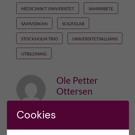
MEDICINSKT UNIVERSITET
SAMARBETE
SAMVERKAN
SCILIFELAB
STOCKHOLM TRIO
UNIVERSITETSALLIANS
UTBILDNING
Ole Petter
Ottersen
Cookies
l
0
Like
0
L
i
i