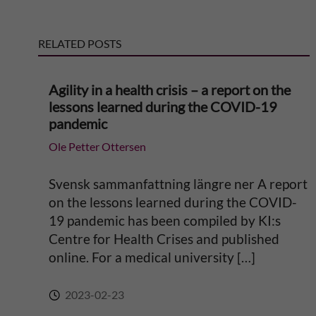
e
RELATED POSTS
r
n
Agility in a health crisis – a report on the
lessons learned during the COVID-19
a
pandemic
Ole Petter Ottersen
t
i
Svensk sammanfattning längre ner A report
on the lessons learned during the COVID-
v
19 pandemic has been compiled by KI:s
Centre for Health Crises and published
e
online. For a medical university […]
:
2023-02-23