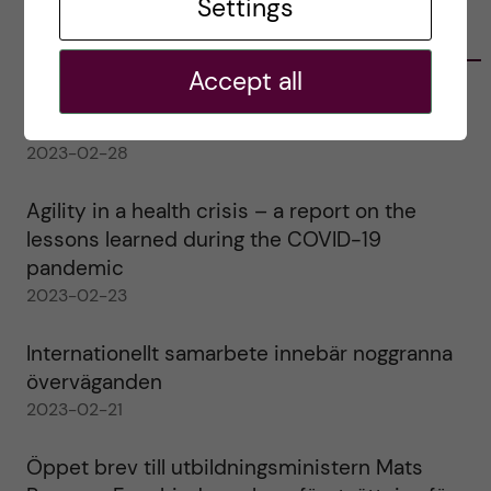
Settings
LATEST POSTS
Accept all
Ett varmt tack för mig – och ett stort tack till
alla!
2023-02-28
Agility in a health crisis – a report on the
lessons learned during the COVID-19
pandemic
2023-02-23
Internationellt samarbete innebär noggranna
överväganden
2023-02-21
Öppet brev till utbildningsministern Mats