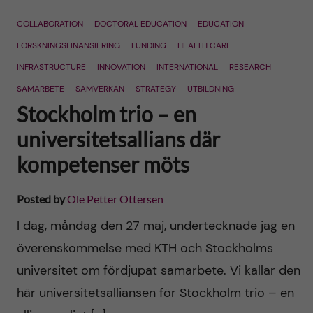
n
r
COLLABORATION
DOCTORAL EDUCATION
EDUCATION
n
c
c
FORSKNINGSFINANSIERING
FUNDING
HEALTH CARE
u
h
INFRASTRUCTURE
INNOVATION
INTERNATIONAL
RESEARCH
o
f
SAMARBETE
SAMVERKAN
STRATEGY
UTBILDNING
Stockholm trio – en
n
i
universitetsallians där
t
e
kompetenser möts
l
e
d
Posted by
Ole Petter Ottersen
n
I dag, måndag den 27 maj, undertecknade jag en
t
överenskommelse med KTH och Stockholms
universitet om fördjupat samarbete. Vi kallar den
här universitetsalliansen för Stockholm trio – en