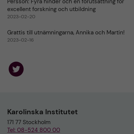
Persson: Fyra hinder och en förutsättning för
excellent forskning och utbildning
2023-02-20
Grattis till utnämningarna, Annika och Martin!
2023-02-16
F
o
l
l
o
w
u
Karolinska Institutet
s
o
171 77 Stockholm
n
T
Tel: 08-524 800 00
w