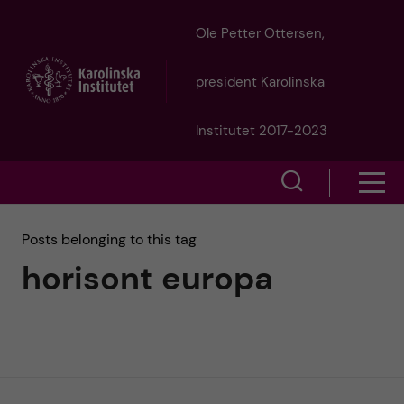
J
Ole Petter Ottersen,
u
president Karolinska
m
Institutet 2017-2023
p
S
S
t
h
h
Posts belonging to this tag
o
o
horisont europa
o
w
m
w
s
a
e
m
i
a
e