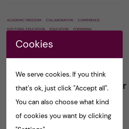
ACADEMIC FREEDOM
COLLABORATION
CONFERENCE
DOCTORAL EDUCATION
EDUCATION
FORSKNING
FORSKNINGSPOLITIK
HÅLLBARHET
HÄLSO- OCH SJUKVÅRD
Cookies
HEALTH CARE
INFRASTRUCTURE
INTERNATIONAL
MEDIER
MILJÖ
POLITIK
RESEARCH
SAMARBETE
SAMVERKAN
STRATEGY
SUSTAINABILITY
UNCATEGORIZED
UTBILDNING
FN:s Agenda 2030: Stora
We serve cookies. If you think
utmaningar kräver nya allianser
that's ok, just click "Accept all".
Posted by
Ole Petter Ottersen
You can also choose what kind
Jag tillsammans med Eva Wiberg, rektor
of cookies you want by clicking
Göteborgs universitet, Stefan Bengtsson, rektor