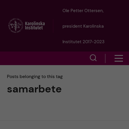
J
Ole Petter Ottersen,
u
president Karolinska
m
Institutet 2017-2023
p
S
S
t
h
h
Posts belonging to this tag
o
o
samarbete
o
w
m
w
s
a
e
m
i
a
e