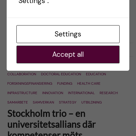
"Settings".
Chalmers tekniska högskola, Peter Friberg,
föreståndare för SIGHT (Swedish Institute for
Global Health Transformation) vid Kungl.
Vetenskapsakademien och professor […]
Settings
2019-08-13
0
Accept all
COLLABORATION
DOCTORAL EDUCATION
EDUCATION
FORSKNINGSFINANSIERING
FUNDING
HEALTH CARE
INFRASTRUCTURE
INNOVATION
INTERNATIONAL
RESEARCH
SAMARBETE
SAMVERKAN
STRATEGY
UTBILDNING
Stockholm trio – en
universitetsallians där
kompetenser möts