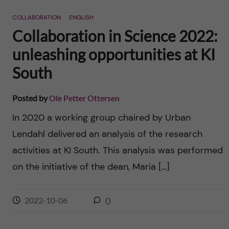
n
r
COLLABORATION
ENGLISH
n
c
c
Collaboration in Science 2022:
u
h
unleashing opportunities at KI
o
f
South
n
i
Posted by
Ole Petter Ottersen
t
e
In 2020 a working group chaired by Urban
l
e
Lendahl delivered an analysis of the research
d
activities at KI South. This analysis was performed
n
on the initiative of the dean, Maria […]
t
2022-10-06
0