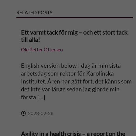
RELATED POSTS
n
a
Ett varmt tack för mig – och ett stort tack
till alla!
t
Ole Petter Ottersen
i
English version below I dag är min sista
v
arbetsdag som rektor för Karolinska
Institutet. Åren har gått fort, det känns som
e
det inte var länge sedan jag gjorde min
första […]
:
2023-02-28
Agility in a health crisis – a report on the