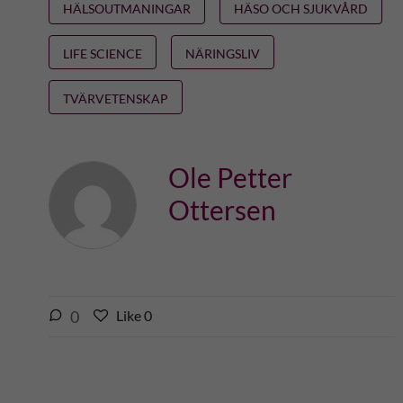
HÄLSOUTMANINGAR
HÄSO OCH SJUKVÅRD
LIFE SCIENCE
NÄRINGSLIV
TVÄRVETENSKAP
Ole Petter
Ottersen
l
0
Like
0
L
i
i
k
k
e
e
s
t