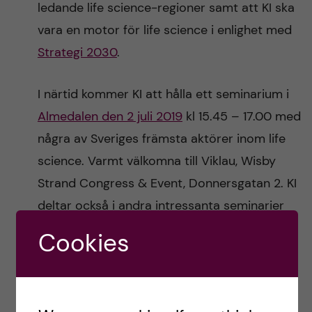
ledande life science-regioner samt att KI ska
vara en motor för life science i enlighet med
Strategi 2030
.
I närtid kommer KI att hålla ett seminarium i
Almedalen den 2 juli 2019
kl 15.45 – 17.00 med
några av Sveriges främsta aktörer inom life
science. Varmt välkomna till Viklau, Wisby
Strand Congress & Event, Donnersgatan 2. KI
deltar också i andra intressanta seminarier
och debatter (se länken ovan).
Cookies
Vi har också ambitionen att anordna en
konferens om life science år 2020 i Aula