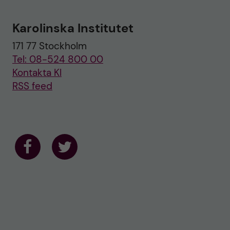
o
w
u
Karolinska Institutet
s
o
171 77 Stockholm
n
T
Tel: 08-524 800 00
w
i
Kontakta KI
t
RSS feed
t
e
r
F
F
o
o
l
l
l
l
o
o
w
w
u
u
s
s
o
o