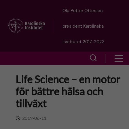
J
Ole Petter Ottersen,
u
president Karolinska
m
Institutet 2017-2023
p
S
S
t
h
h
Life Science – en motor
o
o
o
för bättre hälsa och
w
m
w
tillväxt
s
a
e
m
2019-06-11
i
a
e