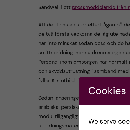
Sandwall i ett
pressmeddelande från 
Att det finns en stor efterfrågan på d
de två första veckorna de låg ute ha
har inte minskat sedan dess och de ha
smittspridning inom äldreomsorgen u
Personal inom omsorgen har normalt i
och skyddsutrustning i samband med i
fyller KI:s utbildningar ett stort behov.
Cookies
Sedan lanseringen den 18 mars har en a
arabiska, persiska och ryska och den an
modul tillgänglig: ”kunskapsbank för c
We serve cooki
utbildningsmaterial baserat på utbildn