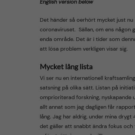
English version below
n
Det händer så oerhört mycket just nu 
c
coronaviruset. Sällan, om ens någon g
enda område. Det är i tider som denna
o
att lösa problem verkligen visar sig.
n
Mycket lång lista
t
Vi ser nu en internationell kraftsamling
e
satsning på olika sätt. Listan på initiat
omprioriterad forskning, nyskapande u
n
allt annat som jag dagligen får rappo
t
lång. Jag har aldrig, under mina drygt
det gäller att snabbt ändra fokus och t