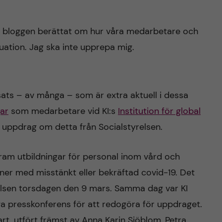
på bloggen berättat om hur våra medarbetare och
tuation. Jag ska inte upprepa mig.
sats – av många – som är extra aktuell i dessa
gar
som medarbetare vid KI:s
Institution för global
tt uppdrag om detta från Socialstyrelsen.
ram utbildningar för personal inom vård och
ner med misstänkt eller bekräftad covid-19. Det
yrelsen torsdagen den 9 mars. Samma dag var KI
 presskonferens för att redogöra för uppdraget.
rt, utfört främst av Anna Karin Sjöblom, Petra