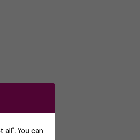
s
o
n
T
w
i
t
t
e
r
 all". You can