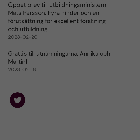
Öppet brev till utbildningsministern
Mats Persson: Fyra hinder och en
förutsättning för excellent forskning
och utbildning
2023-02-20
Grattis till utnämningarna, Annika och
Martin!
2023-02-16
F
o
l
l
o
w
u