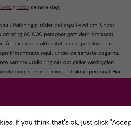
myndigheten
samma dag.
essa utbildningar råder det inga tvivel om. Under
de omkring 60 000 personer gått dem. Intresset
r fått extra stor aktualitet nu när problemen med
ppmärksammats rejält under de senaste dagarna.
nte samma utbildning när det gäller vårdhygien
nfektioner, som medicinskt utbildad personal. Här
v utbildningarna även översatts till engelska,
dra till engelska. Det finns också ytterligare en
hefer/utbildningsansvariga”, med
es. If you think that's ok, just click "Accept
ingarna.