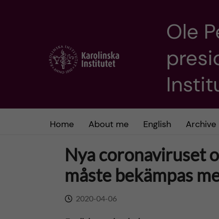
Ole P
J
presi
u
m
Insti
p
t
Home
About me
English
Archive
o
Nya coronaviruset o
m
måste bekämpas me
a
2020-04-06
i