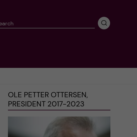
earch
P
e
r
f
o
r
m
i
n
g
OLE PETTER OTTERSEN,
s
PRESIDENT 2017-2023
e
a
r
c
h