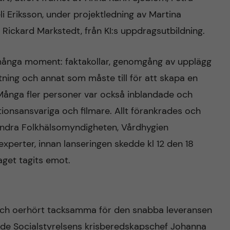
 Eriksson, under projektledning av Martina
Rickard Markstedt, från KI:s uppdragsutbildning.
 många moment: faktakollar, genomgång av upplägg
extning och annat som måste till för att skapa en
 Många fler personer var också inblandade och
tionsansvariga och filmare. Allt förankrades och
ndra Folkhälsomyndigheten, Vårdhygien
xperter, innan lanseringen skedde kl 12 den 18
aget tagits emot.
 och oerhört tacksamma för den snabba leveransen
rade Socialstyrelsens krisberedskapschef Johanna