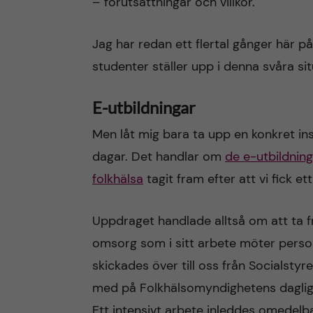
– förutsättningar och villkor.
Jag har redan ett flertal gånger här 
studenter ställer upp i denna svåra si
E-utbildningar
Men låt mig bara ta upp en konkret in
dagar. Det handlar om
de e-utbildnin
folkhälsa
tagit fram efter att vi fick e
Uppdraget handlade alltså om att ta f
omsorg som i sitt arbete möter perso
skickades över till oss från Socialst
med på Folkhälsomyndighetens dagliga
Ett intensivt arbete inleddes omedelba