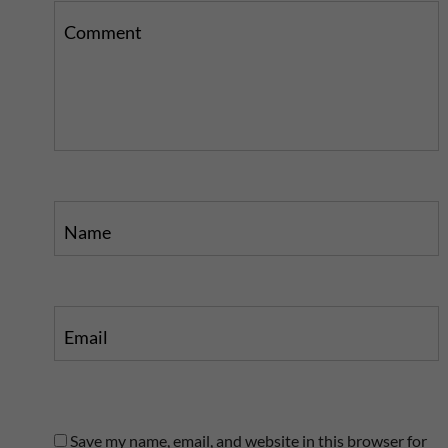
i
s
s
p
Comment
p
o
o
s
s
t
t
Name
Email
Save my name, email, and website in this browser for