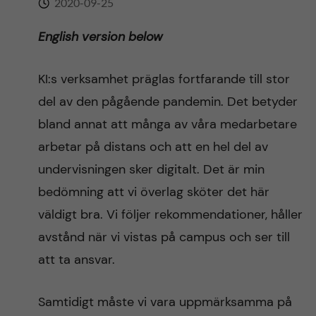
2020-09-25
n
r
n
English version below
c
c
u
h
o
KI:s verksamhet präglas fortfarande till stor
f
del av den pågående pandemin. Det betyder
n
i
bland annat att många av våra medarbetare
t
e
arbetar på distans och att en hel del av
undervisningen sker digitalt. Det är min
l
e
bedömning att vi överlag sköter det här
d
n
väldigt bra. Vi följer rekommendationer, håller
avstånd när vi vistas på campus och ser till
t
att ta ansvar.
Samtidigt måste vi vara uppmärksamma på