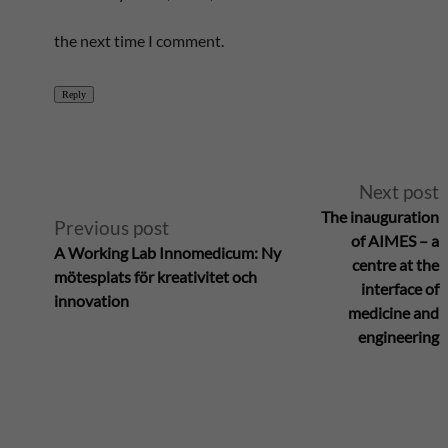
the next time I comment.
Reply
A
Next post
The inauguration
Previous post
l
of AIMES – a
A Working Lab Innomedicum: Ny
centre at the
mötesplats för kreativitet och
t
interface of
innovation
medicine and
e
engineering
r
n