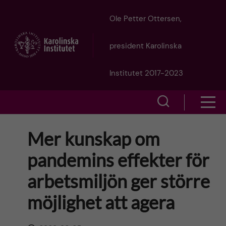
J
Ole Petter Ottersen,
u
president Karolinska
m
Institutet 2017-2023
p
S
S
t
h
h
Mer kunskap om
o
o
o
pandemins effekter för
w
m
w
arbetsmiljön ger större
s
a
e
möjlighet att agera
m
i
a
e