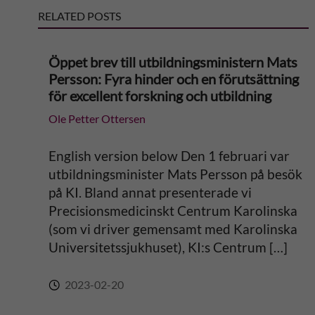
RELATED POSTS
a
t
Öppet brev till utbildningsministern Mats
Persson: Fyra hinder och en förutsättning
i
för excellent forskning och utbildning
Ole Petter Ottersen
v
e
English version below Den 1 februari var
utbildningsminister Mats Persson på besök
:
på KI. Bland annat presenterade vi
Precisionsmedicinskt Centrum Karolinska
(som vi driver gemensamt med Karolinska
Universitetssjukhuset), KI:s Centrum […]
2023-02-20