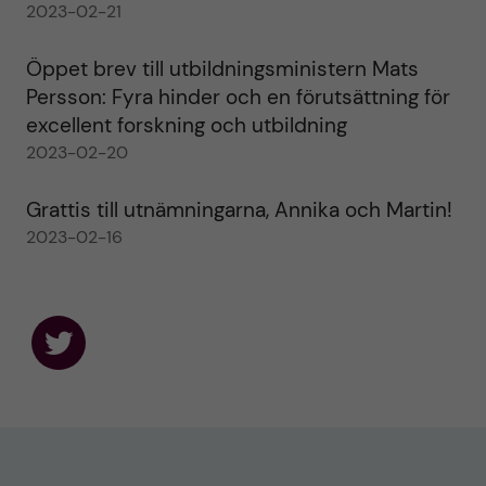
2023-02-21
Öppet brev till utbildningsministern Mats
Persson: Fyra hinder och en förutsättning för
excellent forskning och utbildning
2023-02-20
Grattis till utnämningarna, Annika och Martin!
2023-02-16
F
o
l
l
o
w
u