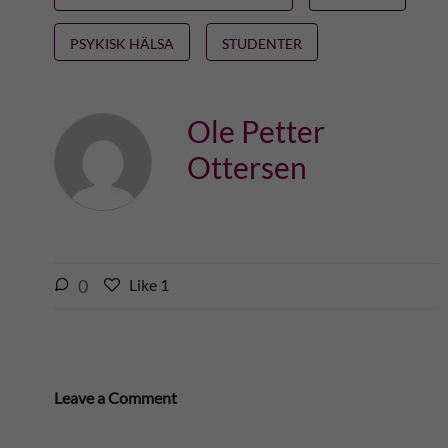
PSYKISK HÄLSA
STUDENTER
Ole Petter
Ottersen
l
0
Like
1
L
i
i
k
k
e
e
s
t
Leave a Comment
t
h
h
i