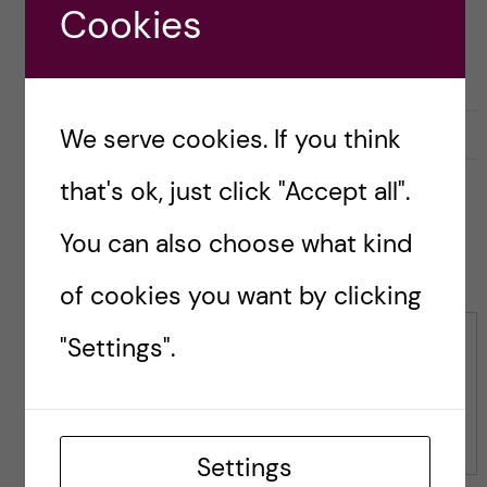
Ottersen
Cookies
l
We serve cookies. If you think
0
Like
0
L
i
i
k
that's ok, just click "Accept all".
k
e
e
s
You can also choose what kind
t
Leave a Comment
t
h
h
of cookies you want by clicking
i
i
s
s
"Settings".
p
Comment
p
o
o
s
s
t
t
Settings