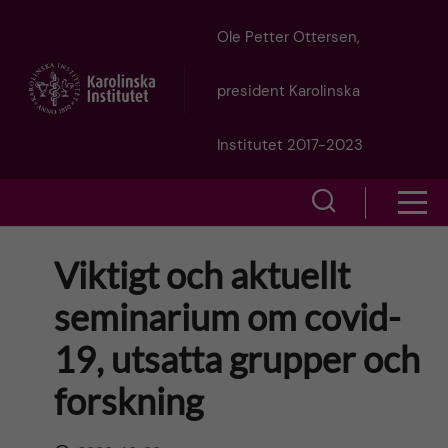
J
Ole Petter Ottersen,
u
president Karolinska
m
Institutet 2017-2023
p
S
S
t
h
h
Viktigt och aktuellt
o
o
o
seminarium om covid-
w
m
w
19, utsatta grupper och
s
a
e
forskning
m
i
a
e