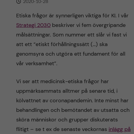
2020-10-28
n
r
n
Etiska frågor är synnerligen viktiga för KI. I vår
c
c
Strategi 2030
beskriver vi fem övergripande
u
h
o
målsättningar. Som nummer ett slår vi fast vi
f
att ett “etiskt förhållningssätt (…) ska
n
i
genomsyra och utgöra ett fundament för all
t
e
vår verksamhet”.
l
e
Vi ser att medicinsk-etiska frågor har
d
n
uppmärksammats alltmer på senare tid, i
kölvattnet av coronapandemin. Inte minst har
t
behandlingen och bemötandet av utsatta och
sköra människor och grupper diskuterats
flitigt – se t ex de senaste veckornas
inlägg på