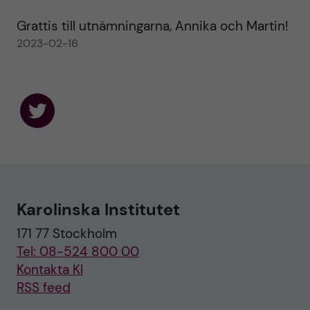
Grattis till utnämningarna, Annika och Martin!
2023-02-16
F
o
l
l
o
w
u
Karolinska Institutet
s
o
171 77 Stockholm
n
T
Tel: 08-524 800 00
w
i
Kontakta KI
t
RSS feed
t
e
r