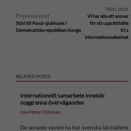
A
Next post
Previous post
Vi har alla ett ansvar
l
Stöd till Panzi-sjukhuset i
för att upprätthålla
Demokratiska republiken Kongo
KI:s
t
informationssäkerhet
e
r
RELATED POSTS
n
a
Internationellt samarbete innebär
noggranna överväganden
t
Ole Petter Ottersen
i
De senaste veckorna har svenska lärosätens