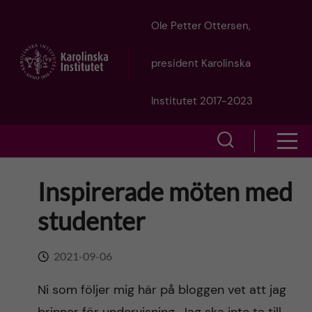
J
Ole Petter Ottersen,
u
president Karolinska
m
Institutet 2017-2023
p
S
S
t
h
h
Inspirerade möten med
o
o
o
studenter
w
m
w
s
a
2021-09-06
e
m
i
Ni som följer mig här på bloggen vet att jag
a
e