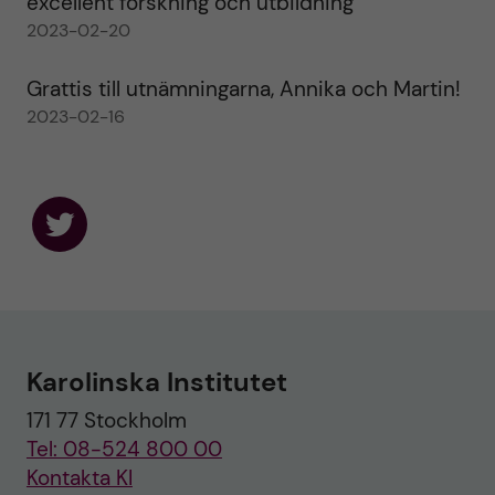
excellent forskning och utbildning
2023-02-20
Grattis till utnämningarna, Annika och Martin!
2023-02-16
F
o
l
l
o
w
u
Karolinska Institutet
s
o
171 77 Stockholm
n
T
Tel: 08-524 800 00
w
i
Kontakta KI
t