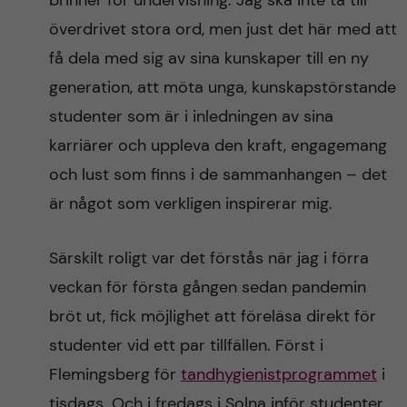
brinner för undervisning. Jag ska inte ta till
n
r
överdrivet stora ord, men just det här med att
n
c
c
få dela med sig av sina kunskaper till en ny
u
h
generation, att möta unga, kunskapstörstande
o
studenter som är i inledningen av sina
f
n
karriärer och uppleva den kraft, engagemang
i
och lust som finns i de sammanhangen – det
t
e
är något som verkligen inspirerar mig.
l
e
d
Särskilt roligt var det förstås när jag i förra
n
veckan för första gången sedan pandemin
bröt ut, fick möjlighet att föreläsa direkt för
t
studenter vid ett par tillfällen. Först i
Flemingsberg för
tandhygienistprogrammet
i
tisdags. Och i fredags i Solna inför studenter