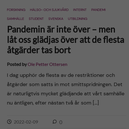
n
r
FORSKNING
HÄLSO- OCH SJUKVÅRD
INTERNT
PANDEMI
n
c
c
SAMHÄLLE
STUDENT
SVENSKA
UTBILDNING
u
h
Pandemin är inte över – men
o
f
låt oss glädjas över att de flesta
n
åtgärder tas bort
i
t
e
Posted by
Ole Petter Ottersen
l
e
I dag upphör de flesta av de restriktioner och
d
åtgärder som satts in mot smittspridningen. Det
n
är naturligtvis mycket glädjande att vårt samhälle
t
nu äntligen, efter nästan två år som […]
2022-02-09
0