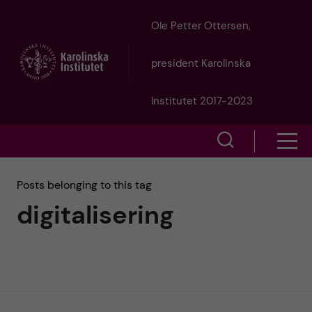
J
Ole Petter Ottersen,
u
president Karolinska
m
Institutet 2017-2023
p
S
S
t
h
h
Posts belonging to this tag
o
o
digitalisering
o
w
m
w
s
a
e
m
i
a
e