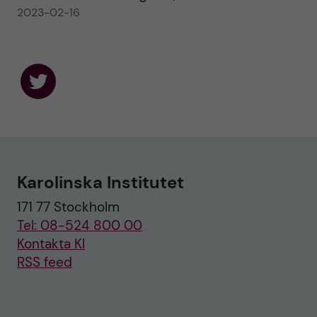
2023-02-16
F
o
l
l
o
w
u
Karolinska Institutet
s
o
171 77 Stockholm
n
T
Tel: 08-524 800 00
w
i
Kontakta KI
t
RSS feed
t
e
r