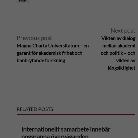
Reply
A
Next post
Previous post
Vikten av dialog
l
Magna Charta Universitatum – en
mellan akademi
garant för akademisk frihet och
och politik – och
t
banbrytande forskning
vikten av
långsiktighet
e
r
n
RELATED POSTS
a
Internationellt samarbete innebär
t
noggranna överväganden