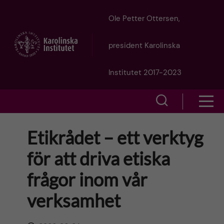
J
Ole Petter Ottersen,
u
president Karolinska
m
Institutet 2017-2023
p
S
S
t
h
h
Etikrådet – ett verktyg
o
o
o
för att driva etiska
w
m
w
frågor inom vår
s
a
e
verksamhet
m
i
a
e