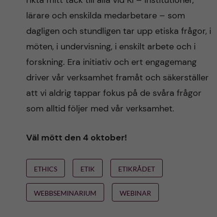
rikta mitt tack till alla vid KI – institutioner,
lärare och enskilda medarbetare – som
dagligen och stundligen tar upp etiska frågor, i
möten, i undervisning, i enskilt arbete och i
forskning. Era initiativ och ert engagemang
driver vår verksamhet framåt och säkerställer
att vi aldrig tappar fokus på de svåra frågor
som alltid följer med vår verksamhet.
Väl mött den 4 oktober!
ETHICS
ETIK
ETIKRÅDET
WEBBSEMINARIUM
WEBINAR