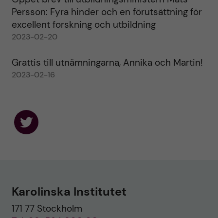
Persson: Fyra hinder och en förutsättning för
excellent forskning och utbildning
2023-02-20
Grattis till utnämningarna, Annika och Martin!
2023-02-16
F
o
l
l
o
w
u
Karolinska Institutet
s
o
171 77 Stockholm
n
T