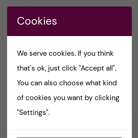
Ole Petter
Cookies
Ottersen
We serve cookies. If you think
l
0
Like
0
L
i
that's ok, just click "Accept all".
i
k
k
e
You can also choose what kind
e
s
t
Leave a Comment
t
of cookies you want by clicking
h
h
i
i
"Settings".
s
s
p
Comment
p
o
o
s