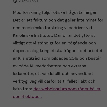
2022-09-21
n
r
n
Med forskning följer etiska frågeställningar.
c
c
Det är ett faktum och det gäller inte minst för
u
h
o
den medicinska forskning vi bedriver vid
f
Karolinska Institutet. Därför är det ytterst
n
i
viktigt att vi ständigt för en pågående och
t
e
öppen dialog kring etiska frågor. I det arbetet
är KI:s etikråd, som bildades 2019 och består
l
e
av både KI-medarbetare och externa
d
n
ledamöter, ett värdefullt och användbart
verktyg. Jag vill därför ta tillfället i akt och
t
lyfta fram
det webbinarium som rådet håller
den 4 oktober.