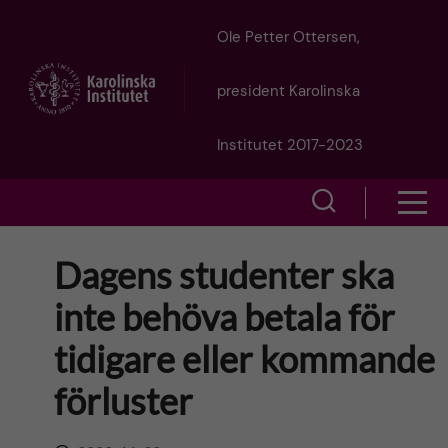
J
Ole Petter Ottersen,
u
president Karolinska
m
Institutet 2017-2023
p
S
S
t
h
h
Dagens studenter ska
o
o
o
inte behöva betala för
w
m
w
tidigare eller kommande
s
a
e
förluster
m
i
a
e