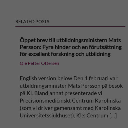
e
r
RELATED POSTS
n
Öppet brev till utbildningsministern Mats
a
Persson: Fyra hinder och en förutsättning
för excellent forskning och utbildning
t
Ole Petter Ottersen
i
English version below Den 1 februari var
v
utbildningsminister Mats Persson på besök
på KI. Bland annat presenterade vi
e
Precisionsmedicinskt Centrum Karolinska
(som vi driver gemensamt med Karolinska
:
Universitetssjukhuset), KI:s Centrum […]