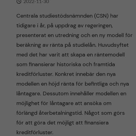
2022-11-30
n
r
n
Centrala studiestödsnämnden (CSN) har
c
c
tidigare i år, på uppdrag av regeringen,
u
h
o
presenterat en utredning och en ny modell för
f
beräkning av ränta på studielån. Huvudsyftet
n
i
med det har varit att skapa en räntemodell
t
e
som finansierar historiska och framtida
kreditförluster. Konkret innebär den nya
l
e
modellen en höjd ränta för befintliga och nya
d
n
låntagare. Dessutom innehåller modellen en
möjlighet för låntagare att ansöka om
t
förlängd återbetalningstid. Något som görs
för att göra det möjligt att finansiera
kreditförluster.