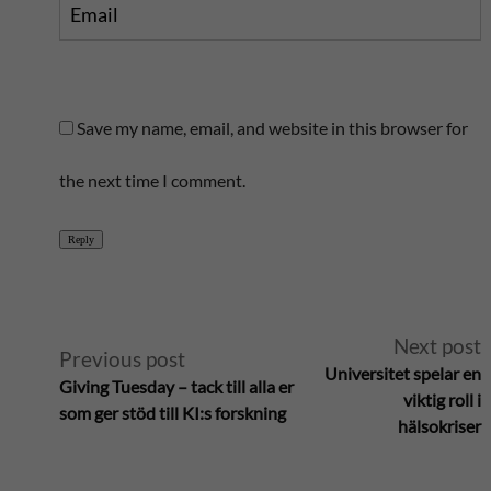
Email
Save my name, email, and website in this browser for
the next time I comment.
Reply
A
Next post
Previous post
Universitet spelar en
Giving Tuesday – tack till alla er
l
viktig roll i
som ger stöd till KI:s forskning
hälsokriser
t