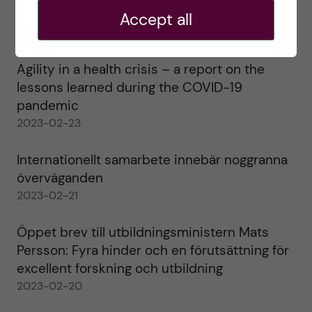
alla!
Accept all
2023-02-28
Agility in a health crisis – a report on the
lessons learned during the COVID-19
pandemic
2023-02-23
Internationellt samarbete innebär noggranna
överväganden
2023-02-21
Öppet brev till utbildningsministern Mats
Persson: Fyra hinder och en förutsättning för
excellent forskning och utbildning
2023-02-20