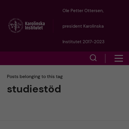
J
Ole Petter Ottersen,
u
president Karolinska
m
Institutet 2017-2023
p
S
S
t
h
h
Posts belonging to this tag
o
o
studiestöd
o
w
m
w
s
a
e
m
i
a
e