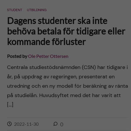
n
r
STUDENT
UTBILDNING
n
c
c
Dagens studenter ska inte
u
h
behöva betala för tidigare eller
o
f
kommande förluster
n
i
Posted by
Ole Petter Ottersen
t
e
Centrala studiestödsnämnden (CSN) har tidigare i
l
e
år, på uppdrag av regeringen, presenterat en
d
utredning och en ny modell för beräkning av ränta
n
på studielån. Huvudsyftet med det har varit att
t
[…]
2022-11-30
0