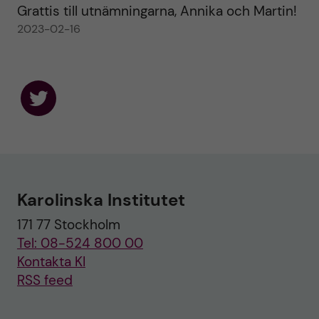
Grattis till utnämningarna, Annika och Martin!
2023-02-16
F
o
l
l
o
w
u
Karolinska Institutet
s
o
171 77 Stockholm
n
T
Tel: 08-524 800 00
w
i
Kontakta KI
t
RSS feed
t
e
r