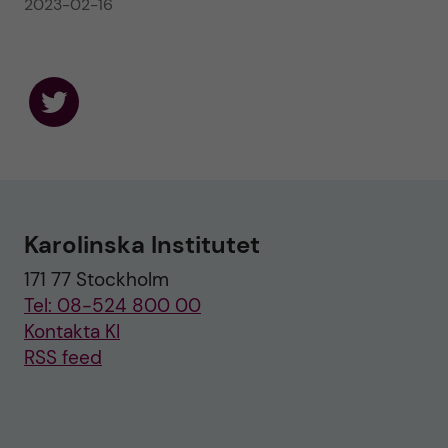
2023-02-16
F
o
l
l
o
w
u
Karolinska Institutet
s
o
171 77 Stockholm
n
T
Tel: 08-524 800 00
w
i
Kontakta KI
t
RSS feed
t
e
r