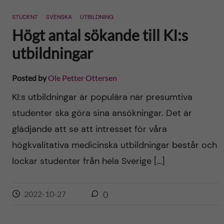
n
r
STUDENT
SVENSKA
UTBILDNING
n
c
c
Högt antal sökande till KI:s
u
h
utbildningar
o
f
n
Posted by
Ole Petter Ottersen
i
KI:s utbildningar är populära när presumtiva
t
e
studenter ska göra sina ansökningar. Det är
l
e
glädjande att se att intresset för våra
d
högkvalitativa medicinska utbildningar består och
n
lockar studenter från hela Sverige […]
t
2022-10-27
0