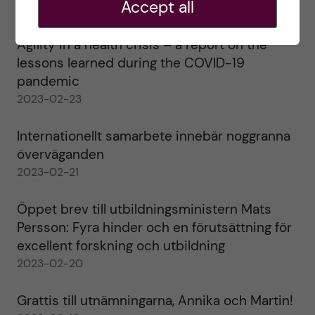
Accept all
2023-02-28
Agility in a health crisis – a report on the
lessons learned during the COVID-19
pandemic
2023-02-23
Internationellt samarbete innebär noggranna
överväganden
2023-02-21
Öppet brev till utbildningsministern Mats
Persson: Fyra hinder och en förutsättning för
excellent forskning och utbildning
2023-02-20
Grattis till utnämningarna, Annika och Martin!