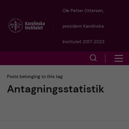
J
Ole Petter Ottersen,
u
president Karolinska
m
Institutet 2017-2023
p
S
S
t
h
h
Posts belonging to this tag
o
o
Antagningsstatistik
o
w
m
w
s
a
e
m
i
a
e