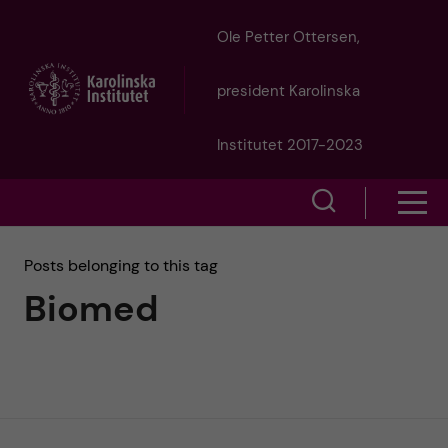
J
Ole Petter Ottersen,
u
president Karolinska
m
Institutet 2017-2023
p
S
S
t
h
h
Posts belonging to this tag
o
o
Biomed
o
w
m
w
s
a
e
m
i
a
e