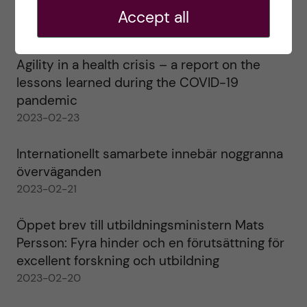
alla!
Accept all
2023-02-28
Agility in a health crisis – a report on the
lessons learned during the COVID-19
pandemic
2023-02-23
Internationellt samarbete innebär noggranna
överväganden
2023-02-21
Öppet brev till utbildningsministern Mats
Persson: Fyra hinder och en förutsättning för
excellent forskning och utbildning
2023-02-20