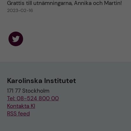
Grattis till utnämningarna, Annika och Martin!
2023-02-16
F
o
l
l
o
w
u
Karolinska Institutet
s
o
171 77 Stockholm
n
T
Tel: 08-524 800 00
w
i
Kontakta KI
t
RSS feed
t
e
r