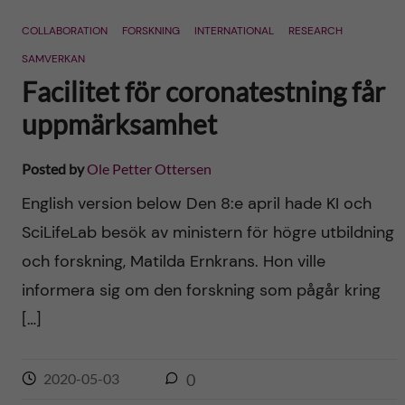
n
r
COLLABORATION
FORSKNING
INTERNATIONAL
RESEARCH
n
c
c
SAMVERKAN
u
h
Facilitet för coronatestning får
o
f
uppmärksamhet
n
i
Posted by
Ole Petter Ottersen
t
e
English version below Den 8:e april hade KI och
l
e
SciLifeLab besök av ministern för högre utbildning
d
och forskning, Matilda Ernkrans. Hon ville
n
informera sig om den forskning som pågår kring
t
[…]
2020-05-03
0