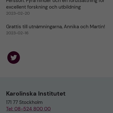
Persson: Fyra hinder och en förutsättning för
excellent forskning och utbildning
2023-02-20
Grattis till utnämningarna, Annika och Martin!
2023-02-16
F
o
l
l
o
w
u
Karolinska Institutet
s
o
171 77 Stockholm
n
T
Tel: 08-524 800 00
w