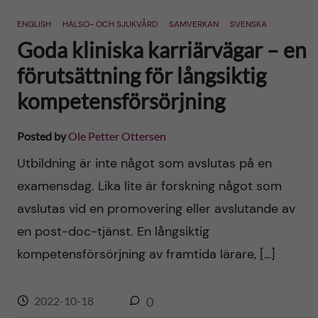
n
r
ENGLISH
HÄLSO- OCH SJUKVÅRD
SAMVERKAN
SVENSKA
n
c
c
Goda kliniska karriärvägar – en
u
h
förutsättning för långsiktig
o
f
kompetensförsörjning
n
i
Posted by
Ole Petter Ottersen
t
e
Utbildning är inte något som avslutas på en
l
e
examensdag. Lika lite är forskning något som
d
avslutas vid en promovering eller avslutande av
n
en post-doc-tjänst. En långsiktig
t
kompetensförsörjning av framtida lärare, […]
2022-10-18
0