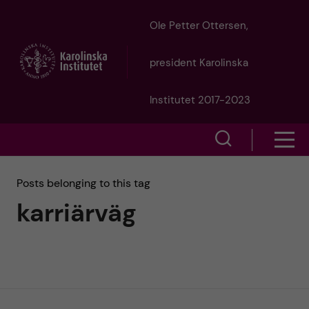
J
Ole Petter Ottersen,
u
president Karolinska
m
Institutet 2017-2023
p
S
S
t
h
h
Posts belonging to this tag
o
o
karriärväg
o
w
m
w
s
a
e
m
i
a
e