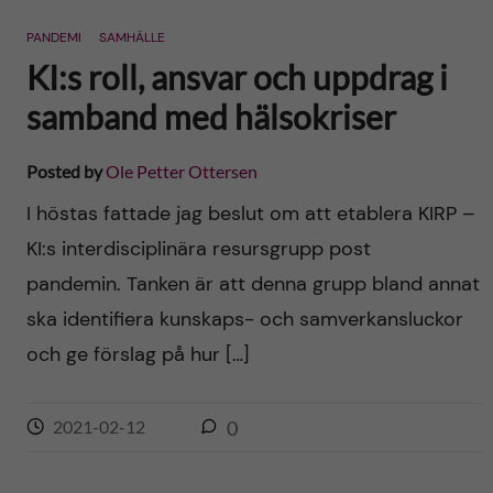
n
r
PANDEMI
SAMHÄLLE
n
c
c
KI:s roll, ansvar och uppdrag i
u
h
samband med hälsokriser
o
f
n
Posted by
Ole Petter Ottersen
i
I höstas fattade jag beslut om att etablera KIRP –
t
e
KI:s interdisciplinära resursgrupp post
l
e
pandemin. Tanken är att denna grupp bland annat
d
ska identifiera kunskaps- och samverkansluckor
n
och ge förslag på hur […]
t
2021-02-12
0