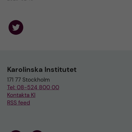
F
o
l
l
o
w
u
Karolinska Institutet
s
o
171 77 Stockholm
n
T
Tel: 08-524 800 00
w
i
Kontakta KI
t
RSS feed
t
e
r