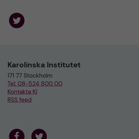
F
o
l
l
o
w
u
Karolinska Institutet
s
o
171 77 Stockholm
n
T
Tel: 08-524 800 00
w
i
Kontakta KI
t
RSS feed
t
e
r