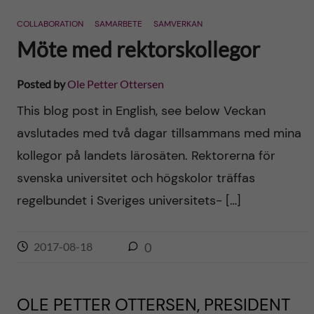
n
r
COLLABORATION
SAMARBETE
SAMVERKAN
n
c
c
Möte med rektorskollegor
u
h
o
Posted by
Ole Petter Ottersen
f
n
This blog post in English, see below Veckan
i
avslutades med två dagar tillsammans med mina
t
e
kollegor på landets lärosäten. Rektorerna för
l
e
svenska universitet och högskolor träffas
d
regelbundet i Sveriges universitets- […]
n
t
2017-08-18
0
OLE PETTER OTTERSEN, PRESIDENT