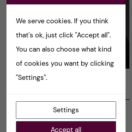
We serve cookies. If you think
that's ok, just click "Accept all".
You can also choose what kind
of cookies you want by clicking
"Settings".
LATEST POSTS
Settings
Ett varmt tack för mig – och ett stort tack till
alla!
2023-02-28
Accept all