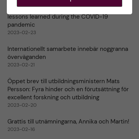
Agility in a health crisis – a report on the
lessons learned during the COVID-19
pandemic
2023-02-23
Internationellt samarbete innebär noggranna
överväganden
2023-02-21
Öppet brev till utbildningsministern Mats
Persson: Fyra hinder och en förutsättning för
excellent forskning och utbildning
2023-02-20
Grattis till utnämningarna, Annika och Martin!
2023-02-16