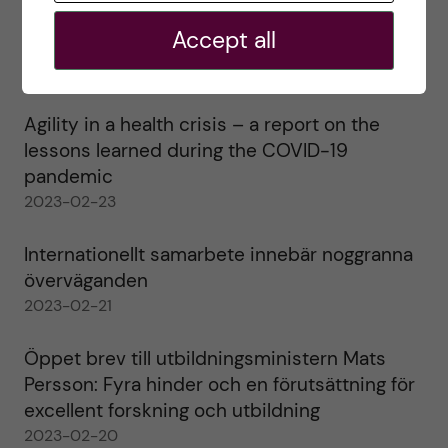
Ett varmt tack för mig – och ett stort tack till
Accept all
alla!
2023-02-28
Agility in a health crisis – a report on the
lessons learned during the COVID-19
pandemic
2023-02-23
Internationellt samarbete innebär noggranna
överväganden
2023-02-21
Öppet brev till utbildningsministern Mats
Persson: Fyra hinder och en förutsättning för
excellent forskning och utbildning
2023-02-20