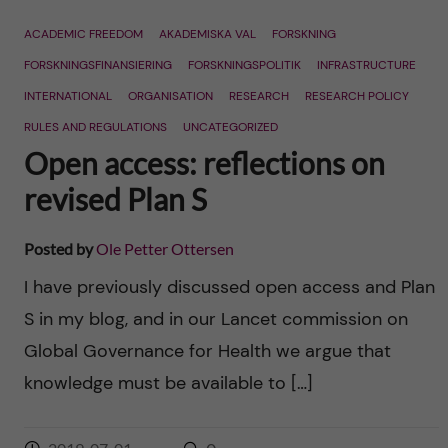
n
r
ACADEMIC FREEDOM
AKADEMISKA VAL
FORSKNING
n
c
c
FORSKNINGSFINANSIERING
FORSKNINGSPOLITIK
INFRASTRUCTURE
u
h
INTERNATIONAL
ORGANISATION
RESEARCH
RESEARCH POLICY
o
f
RULES AND REGULATIONS
UNCATEGORIZED
Open access: reflections on
n
i
revised Plan S
t
e
l
Posted by
Ole Petter Ottersen
e
d
I have previously discussed open access and Plan
n
S in my blog, and in our Lancet commission on
t
Global Governance for Health we argue that
knowledge must be available to […]