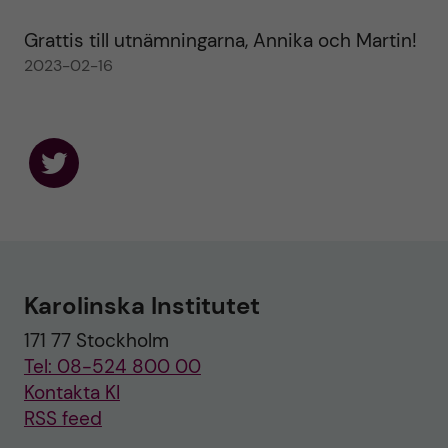
Grattis till utnämningarna, Annika och Martin!
2023-02-16
F
o
l
l
o
w
u
Karolinska Institutet
s
o
171 77 Stockholm
n
T
Tel: 08-524 800 00
w
i
Kontakta KI
t
RSS feed
t
e