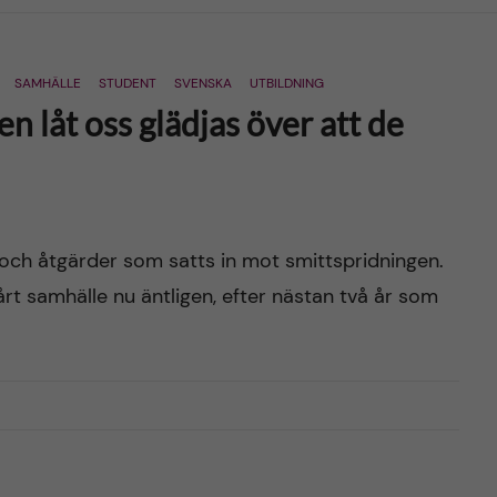
SAMHÄLLE
STUDENT
SVENSKA
UTBILDNING
n låt oss glädjas över att de
r och åtgärder som satts in mot smittspridningen.
årt samhälle nu äntligen, efter nästan två år som