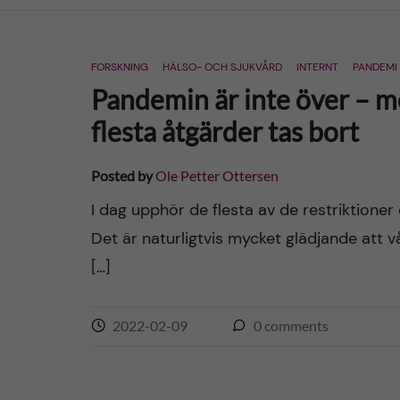
n
FORSKNING
HÄLSO- OCH SJUKVÅRD
INTERNT
PANDEMI
c
Pandemin är inte över – me
o
flesta åtgärder tas bort
n
Posted by
Ole Petter Ottersen
t
I dag upphör de flesta av de restriktione
Det är naturligtvis mycket glädjande att v
e
[…]
n
2022-02-09
0
comments
t