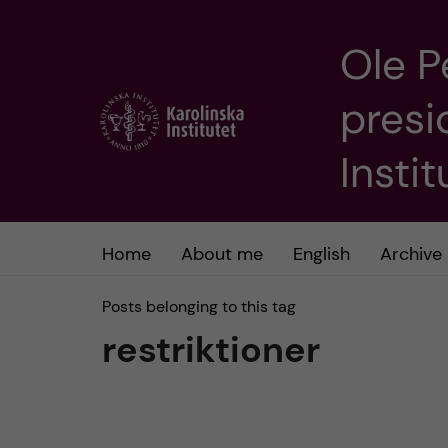
Ole P
J
presi
u
m
Insti
p
t
Home
About me
English
Archive
o
Posts belonging to this tag
restriktioner
m
a
i