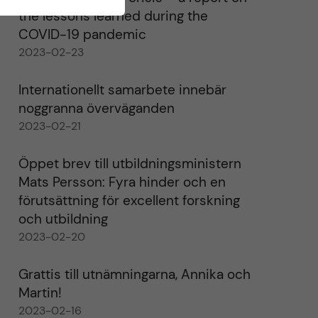
the lessons learned during the
COVID-19 pandemic
2023-02-23
Internationellt samarbete innebär
noggranna överväganden
2023-02-21
Öppet brev till utbildningsministern
Mats Persson: Fyra hinder och en
förutsättning för excellent forskning
och utbildning
2023-02-20
Grattis till utnämningarna, Annika och
Martin!
2023-02-16