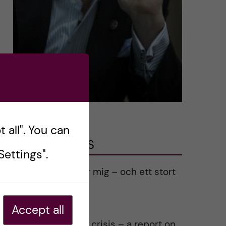
 all". You can
LATEST POSTS
ettings".
Ett varmt tack för mig – och ett stort
tack till alla!
2023-02-28
Accept all
Agility in a health crisis – a report on