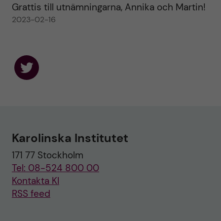
Grattis till utnämningarna, Annika och Martin!
2023-02-16
F
o
l
l
o
w
u
Karolinska Institutet
s
o
171 77 Stockholm
n
T
Tel: 08-524 800 00
w
i
Kontakta KI
t
RSS feed
t
e
r