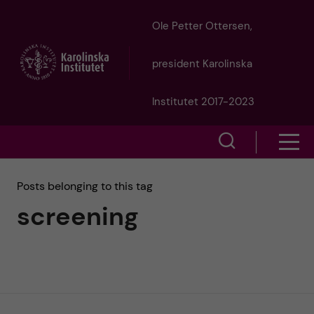
J
Ole Petter Ottersen,
u
president Karolinska
m
Institutet 2017-2023
p
S
S
t
h
h
Posts belonging to this tag
o
o
screening
o
w
m
w
s
a
e
m
i
a
e