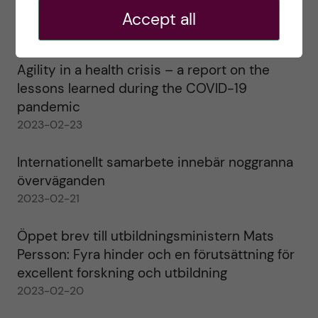
alla!
Accept all
2023-02-28
Agility in a health crisis – a report on the
lessons learned during the COVID-19
pandemic
2023-02-23
Internationellt samarbete innebär noggranna
överväganden
2023-02-21
Öppet brev till utbildningsministern Mats
Persson: Fyra hinder och en förutsättning för
excellent forskning och utbildning
2023-02-20