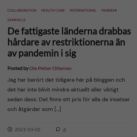
n
r
COLLABORATION
HEALTH CARE
INTERNATIONAL
PANDEMI
n
c
c
SAMHÄLLE
u
h
De fattigaste länderna drabbas
o
f
hårdare av restriktionerna än
n
av pandemin i sig
i
t
e
Posted by
Ole Petter Ottersen
l
e
Jag har berört det tidigare här på bloggen och
d
det har inte blivit mindre aktuellt eller viktigt
n
sedan dess: Det finns ett pris för alla de insatser
t
och åtgärder som […]
2021-03-02
6