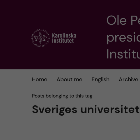
Ole P
J
presi
u
m
Insti
p
t
Home
About me
English
Archive
o
Posts belonging to this tag
Sveriges universite
m
a
i