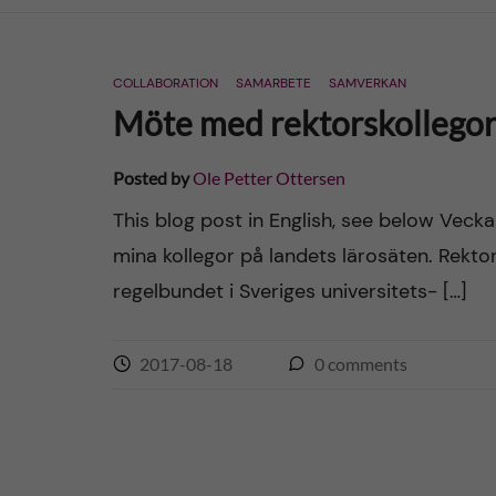
n
COLLABORATION
SAMARBETE
SAMVERKAN
c
Möte med rektorskollego
o
Posted by
Ole Petter Ottersen
n
This blog post in English, see below Vec
mina kollegor på landets lärosäten. Rekto
t
regelbundet i Sveriges universitets- […]
e
n
2017-08-18
0
comments
t