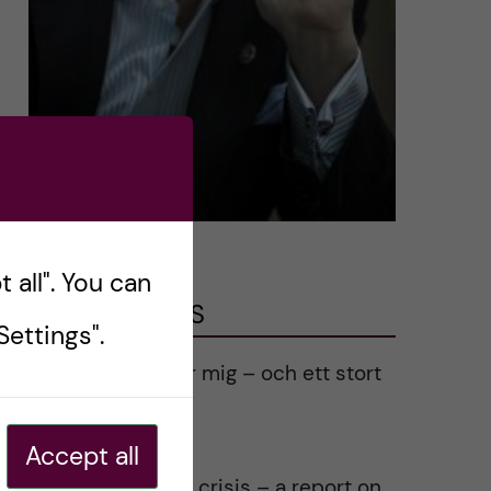
 all". You can
LATEST POSTS
ettings".
Ett varmt tack för mig – och ett stort
tack till alla!
2023-02-28
Accept all
Agility in a health crisis – a report on