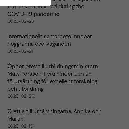
the lessons learned during the
COVID-19 pandemic
2023-02-23
Internationellt samarbete innebär
noggranna överväganden
2023-02-21
Öppet brev till utbildningsministern
Mats Persson: Fyra hinder och en
förutsättning för excellent forskning
och utbildning
2023-02-20
Grattis till utnämningarna, Annika och
Martin!
2023-02-16