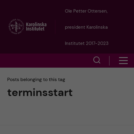
J
Ole Petter Ottersen,
u
president Karolinska
m
Institutet 2017-2023
p
S
S
t
h
h
Posts belonging to this tag
o
o
terminsstart
o
w
m
w
s
a
e
m
i
a
e