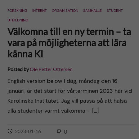
n
r
FORSKNING
INTERNT
ORGANISATION
SAMHÄLLE
STUDENT
n
c
c
UTBILDNING
u
h
Välkomna till en ny termin – ta
o
f
vara på möjligheterna att lära
n
känna KI
i
t
e
Posted by
Ole Petter Ottersen
l
e
English version below I dag, måndag den 16
d
januari, är det start för vårterminen 2023 här vid
n
Karolinska Institutet. Jag vill passa på att hälsa
t
alla studenter varmt välkomna – […]
2023-01-16
0