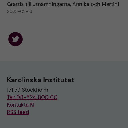
Grattis till utnämningarna, Annika och Martin!
2023-02-16
F
o
l
l
o
w
u
Karolinska Institutet
s
o
171 77 Stockholm
n
T
Tel: 08-524 800 00
w
i
Kontakta KI
t
RSS feed
t
e
r