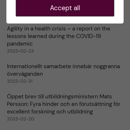
alla!
Accept all
2023-02-28
Agility in a health crisis – a report on the
lessons learned during the COVID-19
pandemic
2023-02-23
Internationellt samarbete innebär noggranna
överväganden
2023-02-21
Öppet brev till utbildningsministern Mats
Persson: Fyra hinder och en förutsättning för
excellent forskning och utbildning
2023-02-20