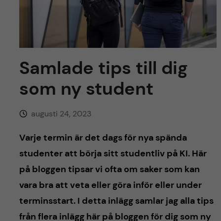
y
l
h
t
u
v
Samlade tips till dig
u
som ny student
d
augusti 24, 2023
i
Varje termin är det dags för nya spända
n
studenter att börja sitt studentliv på KI. Här
på bloggen tipsar vi ofta om saker som kan
n
vara bra att veta eller göra inför eller under
e
terminsstart. I detta inlägg samlar jag alla tips
från flera inlägg här på bloggen för dig som ny