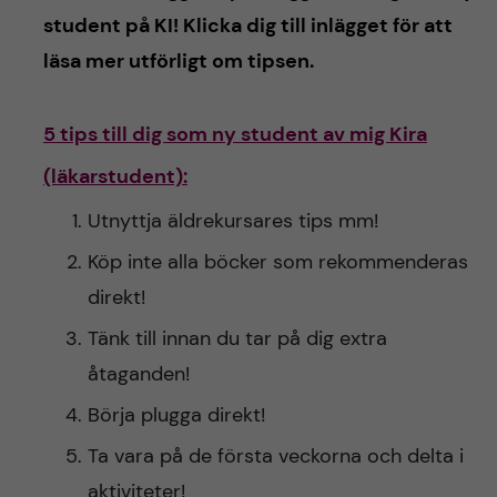
h
student på KI! Klicka dig till inlägget för att
å
läsa mer utförligt om tipsen.
l
5 tips till dig som ny student av mig Kira
l
(läkarstudent):
e
Utnyttja äldrekursares tips mm!
Köp inte alla böcker som rekommenderas
t
direkt!
Tänk till innan du tar på dig extra
åtaganden!
Börja plugga direkt!
Ta vara på de första veckorna och delta i
aktiviteter!