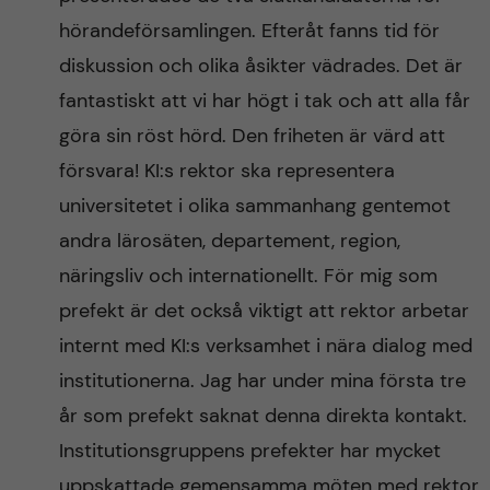
c
n
hörandeförsamlingen. Efteråt fanns tid för
u
h
diskussion och olika åsikter vädrades. Det är
c
f
fantastiskt att vi har högt i tak och att alla får
o
i
göra sin röst hörd. Den friheten är värd att
e
försvara! KI:s rektor ska representera
n
universitetet i olika sammanhang gentemot
l
t
andra lärosäten, departement, region,
d
näringsliv och internationellt. För mig som
e
prefekt är det också viktigt att rektor arbetar
n
internt med KI:s verksamhet i nära dialog med
institutionerna. Jag har under mina första tre
t
år som prefekt saknat denna direkta kontakt.
Institutionsgruppens prefekter har mycket
uppskattade gemensamma möten med rektor