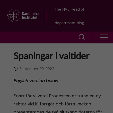
J
The NVS Head of
u
department blog
m
S
S
p
h
h
Spaningar i valtider
o
t
o
w
o
September 20, 2022
w
s
m
English version below
e
m
a
a
Snart får vi veta! Processen att utse en ny
e
r
rektor vid KI fortgår och förra veckan
i
n
presenterades de två slutkandidaterna för