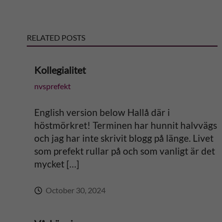
t
e
RELATED POSTS
r
Kollegialitet
n
nvsprefekt
a
English version below Hallå där i
t
höstmörkret! Terminen har hunnit halvvägs
och jag har inte skrivit blogg på länge. Livet
i
som prefekt rullar på och som vanligt är det
mycket […]
v
October 30, 2024
e
: