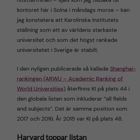
höstterminen – själv kom jag tillbaka till
n
r
kontoret här i Solna i måndags morse – kan
n
c
c
jag konstatera att Karolinska Institutets
u
h
ställning som ett av världens starkaste
o
universitet och som det högst rankade
f
n
universitetet i Sverige är stabilt.
i
t
e
I den nyligen publicerade så kallade
Shanghai-
l
rankingen (ARWU – Academic Ranking of
e
d
World Universities)
återfinns KI på plats 44 i
n
den globala listan som inkluderar ”all fields
and subjects”. Det är samma position som
t
2017 och 2016. År 2015 var KI på plats 48.
Harvard toppar listan