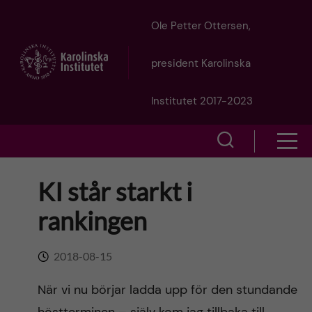
J
Ole Petter Ottersen,
u
president Karolinska
m
Institutet 2017-2023
p
S
S
t
h
h
KI står starkt i
o
o
o
rankingen
w
m
w
s
a
2018-08-15
e
m
i
När vi nu börjar ladda upp för den stundande
a
e