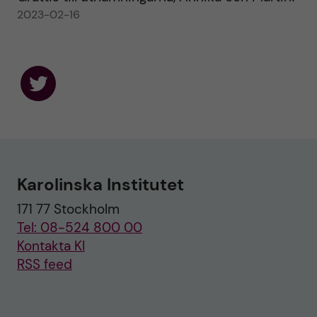
2023-02-16
F
o
l
l
o
w
u
Karolinska Institutet
s
o
171 77 Stockholm
n
T
Tel: 08-524 800 00
w
i
Kontakta KI
t
RSS feed
t
e
r