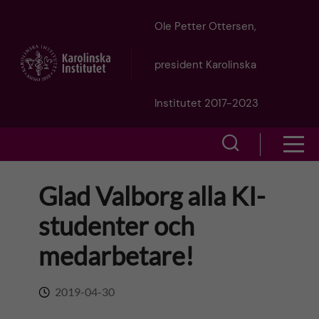
J
Ole Petter Ottersen,
u
president Karolinska
m
Institutet 2017-2023
p
S
S
t
h
h
Glad Valborg alla KI-
o
o
o
studenter och
w
m
w
medarbetare!
s
a
e
m
2019-04-30
i
a
e