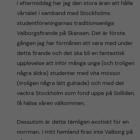
I eftermiddag har jag den stora äran att hålla
n
r
vårtalet i samband med Stockholms
n
c
c
studentföreningarnas traditionsenliga
u
h
Valborgsfirande på Skansen. Det är första
o
f
gången jag har förmånen att vara med under
n
i
detta firande och det ska bli en fantastisk
upplevelse att inför många unga (och troligen
t
e
några äldre) studenter med vita mössor
l
e
(troligen några lätt gulnade) och med det
d
vackra Stockholm som fond uppe på Solliden,
n
få hälsa våren välkommen.
t
Dessutom är detta tämligen exotiskt för en
norrman. I mitt hemland firas inte Valborg på