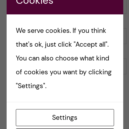
Cookies
t
We serve cookies. If you think
Name
that's ok, just click "Accept all".
You can also choose what kind
Email
of cookies you want by clicking
"Settings".
Save my name, email, and website in this browser for
the next time I comment.
Settings
Reply