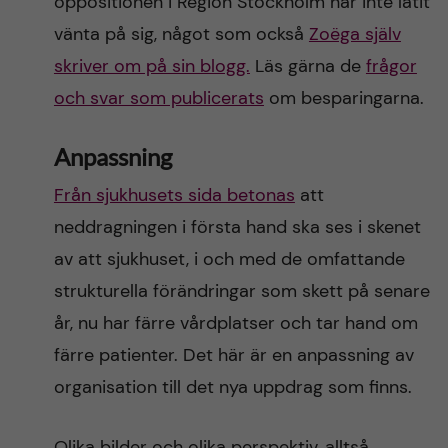
oppositionen i Region Stockholm har inte låtit
vänta på sig, något som också
Zoëga själv
skriver om på sin blogg.
Läs gärna de
frågor
och svar som publicerats
om besparingarna.
Anpassning
Från sjukhusets sida betonas
att
neddragningen i första hand ska ses i skenet
av att sjukhuset, i och med de omfattande
strukturella förändringar som skett på senare
år, nu har färre vårdplatser och tar hand om
färre patienter. Det här är en anpassning av
organisation till det nya uppdrag som finns.
Olika bilder och olika perspektiv, alltså.