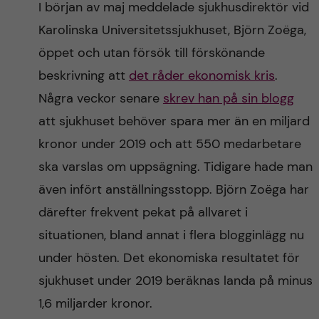
I början av maj meddelade sjukhusdirektör vid
n
r
Karolinska Universitetssjukhuset, Björn Zoëga,
n
c
c
öppet och utan försök till förskönande
u
h
beskrivning att
det råder ekonomisk kris
.
o
f
Några veckor senare
skrev han på sin blogg
n
i
att sjukhuset behöver spara mer än en miljard
kronor under 2019 och att 550 medarbetare
t
e
ska varslas om uppsägning. Tidigare hade man
l
e
även infört anställningsstopp. Björn Zoëga har
d
därefter frekvent pekat på allvaret i
n
situationen, bland annat i flera blogginlägg nu
t
under hösten. Det ekonomiska resultatet för
sjukhuset under 2019 beräknas landa på minus
1,6 miljarder kronor.