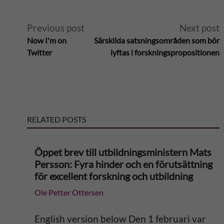
A
Previous post
Next post
Now I'm on
Särskilda satsningsområden som bör
l
Twitter
lyftas i forsknings­propositionen
t
e
RELATED POSTS
r
n
Öppet brev till utbildningsministern Mats
Persson: Fyra hinder och en förutsättning
a
för excellent forskning och utbildning
Ole Petter Ottersen
t
i
English version below Den 1 februari var