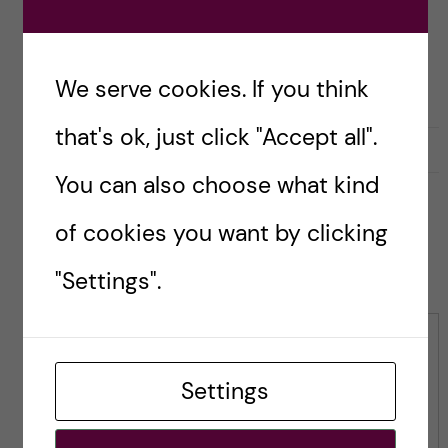
Ottersen
We serve cookies. If you think
that's ok, just click "Accept all".
l
0
Like
0
L
i
i
You can also choose what kind
k
k
e
e
of cookies you want by clicking
s
t
Leave a Comment
t
h
"Settings".
h
i
i
s
s
p
Comment
p
o
Settings
o
s
s
t
t