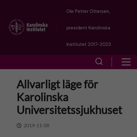
J
Ole Petter Ottersen,
u
president Karolinska
m
Institutet 2017-2023
p
S
S
t
h
h
Allvarligt läge för
o
o
o
Karolinska
w
m
w
Universitetssjukhuset
s
a
e
m
2019-11-08
i
a
e