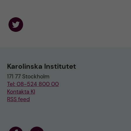
F
o
l
l
o
w
u
Karolinska Institutet
s
o
171 77 Stockholm
n
T
Tel: 08-524 800 00
w
i
Kontakta KI
t
RSS feed
t
e
r