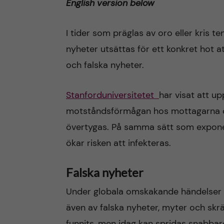
English version below
n
I tider som präglas av oro eller kris t
c
nyheter utsättas för ett konkret hot at
och falska nyheter.
o
n
Stanforduniversitetet
har visat att u
motståndsförmågan hos mottagarna och 
t
övertygas. På samma sätt som exponer
e
ökar risken att infekteras.
n
Falska nyheter
t
Under globala omskakande händelser
även av falska nyheter, myter och skr
funnits, men idag kan spridas snabbare