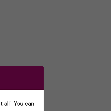
s
o
n
T
w
i
t
t
e
r
 all". You can