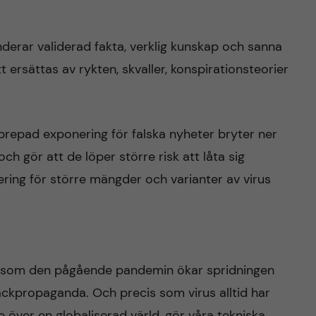
enderar validerad fakta, verklig kunskap och sanna
t ersättas av rykten, skvaller, konspirationsteorier
pprepad exponering för falska nyheter bryter ner
gör att de löper större risk att låta sig
ing för större mängder och varianter av virus
 som den pågående pandemin ökar spridningen
äckpropaganda. Och precis som virus alltid har
 över en globaliserad värld, gör våra tekniska