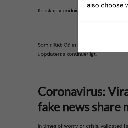
also choose w
Kunskapsspridning är definitivt att fö
Som alltid: Gå in ofta och läs
informat
uppdateras kontinuerligt.
Coronavirus: Vira
fake news share m
In times of worry or crisis, validated