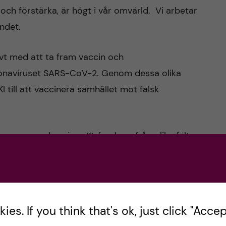
 och förstärka, är högt i vår omvärld. Vi arbetar
ndet.
vt med att ta fram vaccin och
onaviruset SARS-CoV-2. Genom dessa olika
I till att vaccinera samhället mot falsk
sgrupp med seniora KI-forskare från olika fält.
a med att kvalitetssäkra den information vi har
rmar.
a som nu ställer upp och arbetar för vårt universitet
es. If you think that's ok, just click "Accept
s till övriga samhället.