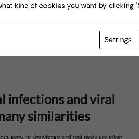
hat kind of cookies you want by clicking "S
redra framför smittspridning.
Settings
ionen till KI:s medarbetare och studenter
. Den
l infections and viral
any similarities
 facts, genuine knowledge and real news are often