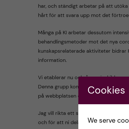
har, och ständigt arbetar på att utöka
hårt för att svara upp mot det förtroe
Många på KI arbetar dessutom intensi
behandlingsmetoder mot det nya cor
kunskapsrelaterade aktiviteter bidrar K
information.
Vi etablerar nu också en särskild resur
Denna grupp kommer bland annat arbet
Cookies
på webbplatsen och på andra plattfo
Jag vill rikta ett stort tack till er all
We serve cooki
och för att ni delar med er av kompeten