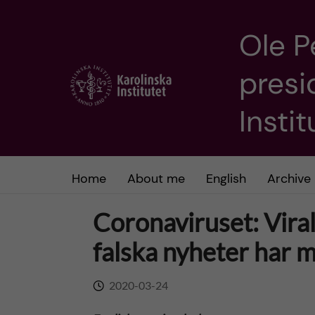
Ole P
J
presi
u
m
Insti
p
t
Home
About me
English
Archive
o
Coronaviruset: Viral
m
falska nyheter har 
a
2020-03-24
i