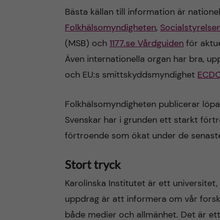
Bästa källan till information är natione
Folkhälsomyndigheten
,
Socialstyrelse
(MSB) och
1177.se Vårdguiden
för aktu
Även internationella organ har bra, up
och EU:s smittskyddsmyndighet
ECD
Folkhälsomyndigheten publicerar löpa
Svenskar har i grunden ett starkt för
förtroende som ökat under de senaste
Stort tryck
Karolinska Institutet är ett universite
uppdrag är att informera om vår forskn
både medier och allmänhet. Det är ett