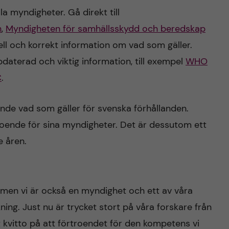
lla myndigheter. Gå direkt till
n
,
Myndigheten för samhällsskydd och beredskap
ell och korrekt information om vad som gäller.
pdaterad och viktig information, till exempel
WHO
C
.
nde vad som gäller för svenska förhållanden.
troende för sina myndigheter. Det är dessutom ett
 åren.
t, men vi är också en myndighet och ett av våra
ing. Just nu är trycket stort på våra forskare från
 kvitto på att förtroendet för den kompetens vi