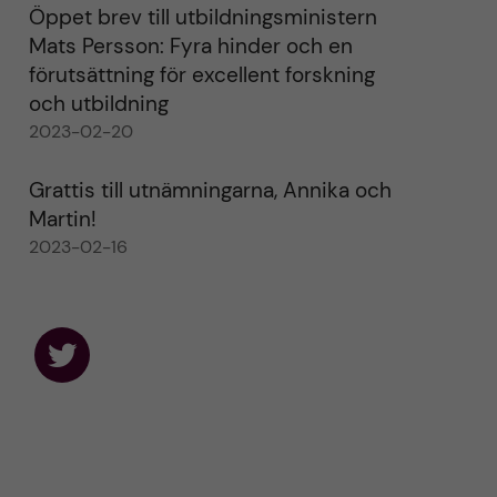
Öppet brev till utbildningsministern
Mats Persson: Fyra hinder och en
förutsättning för excellent forskning
och utbildning
2023-02-20
Grattis till utnämningarna, Annika och
Martin!
2023-02-16
F
o
l
l
o
w
u