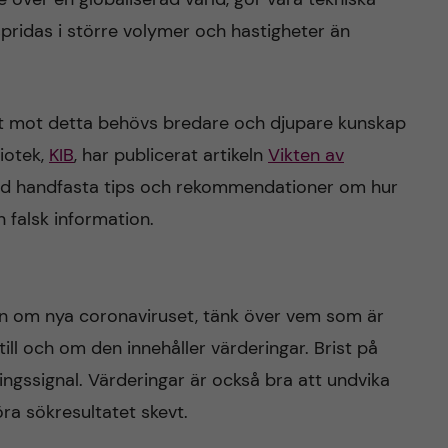
spridas i större volymer och hastigheter än
ft mot detta behövs bredare och djupare kunskap
liotek,
KIB
, har publicerat artikeln
Vikten av
ed handfasta tips och rekommendationer om hur
 falsk information.
on om nya coronaviruset, tänk över vem som är
 till och om den innehåller värderingar. Brist på
ingssignal. Värderingar är också bra att undvika
öra sökresultatet skevt.