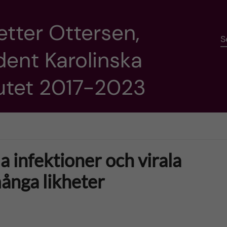
etter Ottersen,
S
dent Karolinska
tutet 2017-2023
a infektioner och virala
många likheter