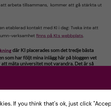
m att arbeta tillsammans, kommer att gå stärkta ut
n etablerad kontakt med KI i dag: Tveka inte att
 alumn-verksamhet
finns på KI:s webbplats
.
där KI placerades som det tredje bästa
kning
en som har följt mina inlägg här på bloggen vet
r att mäta universitet mot varandra. Det är så
 i princip omöjligt att göra en rättvis
utet konsekvent placeras som ett av världens
sett oberoende på vilken rankning vi tittar på,
s utbildning och forskning.
es. If you think that's ok, just click "Accept