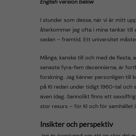
English version below
n
I stunder som dessa, när vi är mitt up
c
återkommer jag ofta i mina tankar till 
sedan – framtid. Ett universitet måste
o
n
Många, kanske till och med de flesta, 
senaste fyra-fem decennierna, är fort
t
forskning. Jag känner personligen till k
e
på KI redan under tidigt 1960-tal oc
även idag. Sannolikt finns ett sexsiffr
n
stor resurs – för KI och för samhället i
t
Insikter och perspektiv
Jag är övertygad om att en stor del 