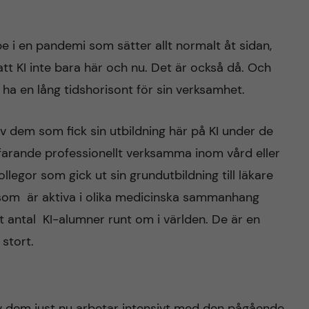
pe i en pandemi som sätter allt normalt åt sidan,
att KI inte bara här och nu. Det är också då. Och
 ha en lång tidshorisont för sin verksamhet.
av dem som fick sin utbildning här på KI under de
farande professionellt verksamma inom vård eller
ollegor som gick ut sin grundutbildning till läkare
h som är aktiva i olika medicinska sammanhang
igt antal KI-alumner runt om i världen. De är en
 stort.
av dem just nu arbetar intensivt med den pågående