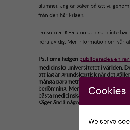
alumner. Jag är säker på att vi, geno
från den här krisen.
Du som är KI-alumn och som inte har e
höra av dig. Mer information om vår
Ps. Förra helgen
publicerades en ran
medicinska universitetet i världen. D
att jag är grundskeptisk när det gälle
många parametrar att värdera så det är
Cookies
bedömning. Men att Karolinska Instit
bästa medicinska universitet, i stort 
säger ändå något om kvaliteten på KI:
We serve cooki