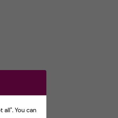
s
o
n
T
w
i
t
t
e
r
 all". You can