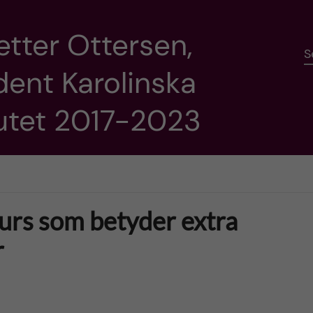
etter Ottersen,
S
dent Karolinska
tutet 2017-2023
surs som betyder extra
r