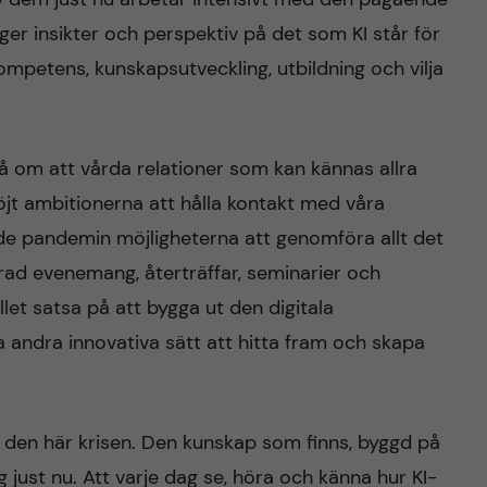
er insikter och perspektiv på det som KI står för
ompetens, kunskapsutveckling, utbildning och vilja
 om att vårda relationer som kan kännas allra
 höjt ambitionerna att hålla kontakt med våra
de pandemin möjligheterna att genomföra allt det
en rad evenemang, återträffar, seminarier och
ället satsa på att bygga ut den digitala
a andra innovativa sätt att hitta fram och skapa
 den här krisen. Den kunskap som finns, byggd på
g just nu. Att varje dag se, höra och känna hur KI-