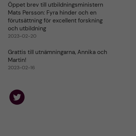
Öppet brev till utbildningsministern
Mats Persson: Fyra hinder och en
förutsättning för excellent forskning
och utbildning
2023-02-20
Grattis till utnämningarna, Annika och
Martin!
2023-02-16
F
o
l
l
o
w
u