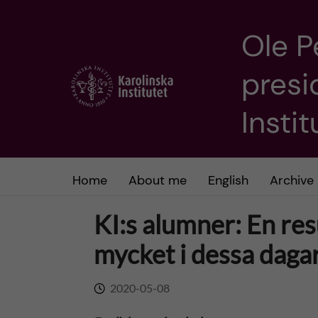
Ole P
J
presi
u
m
Insti
p
t
Home
About me
English
Archive
o
KI:s alumner: En re
m
mycket i dessa daga
a
2020-05-08
i