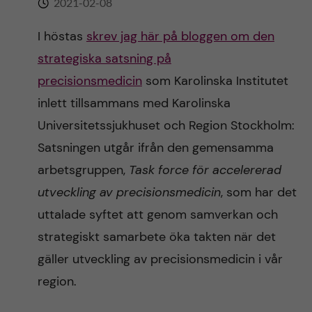
2021-02-08
n
r
n
I höstas
skrev jag här på bloggen om den
c
c
strategiska satsning på
u
h
o
precisionsmedicin
som Karolinska Institutet
f
inlett tillsammans med Karolinska
n
i
Universitetssjukhuset och Region Stockholm:
t
e
Satsningen utgår ifrån den gemensamma
arbetsgruppen,
Task force för accelererad
l
e
utveckling av precisionsmedicin
, som har det
d
n
uttalade syftet att genom samverkan och
strategiskt samarbete öka takten när det
t
gäller utveckling av precisionsmedicin i vår
region.