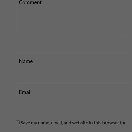
s
p
Comment
p
o
o
s
s
t
t
Name
Email
Save my name, email, and website in this browser for