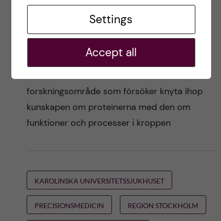
Metabolismen, ämnesomsättningen, i och
Settings
mellan cellerna och i och mellan kroppens
olika organ, regleras genom en komplex
Accept all
samverkan och balans mellan proteiner och
andra substanser. Metabolomik kallas det
forskningsområde som försöker knyta ihop
kunskapen om proteinerna med den om
funktioner och processer i kroppen
KAROLINSKA UNIVERSITETSSJUKHUSET
PRECISIONSMEDICIN
REGION STOCKHOLM