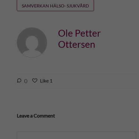
SAMVERKAN HÄLSO- SJUKVÅRD
Ole Petter
Ottersen
l
0
Like
1
L
i
i
k
k
e
e
s
t
Leave a Comment
t
h
h
i
i
s