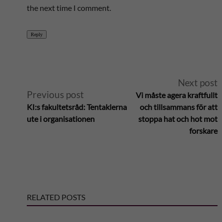
the next time I comment.
Reply
A
Next post
Previous post
Vi måste agera kraftfullt
l
KI:s fakultetsråd: Tentaklerna
och tillsammans för att
ute i organisationen
stoppa hat och hot mot
t
forskare
e
r
RELATED POSTS
n
a