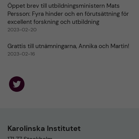
Öppet brev till utbildningsministern Mats
Persson: Fyra hinder och en förutsättning för
excellent forskning och utbildning
2023-02-20
Grattis till utnämningarna, Annika och Martin!
2023-02-16
F
o
l
l
o
w
u
Karolinska Institutet
s
o
n