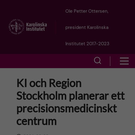
J
Ole Petter Ottersen,
u
president Karolinska
m
Institutet 2017-2023
p
S
S
t
h
h
KI och Region
o
o
o
Stockholm planerar ett
w
m
w
precisionsmedicinskt
s
a
e
centrum
m
i
a
e