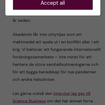
Accept all
samtidigt står jag kvar i den övertygelse som
jag gav uttryck för när kriget inleddes för ett
år sedan;
Akademin får inte utnyttjas som ett
maktmedel att spela ut i en konflikt eller i ett
krig. Vi behöver ett fungerande internationellt
forskningssamarbete – inte minst för att
hantera de stora samhällsutmaningarna och
för att bygga beredskap för nya pandemier
och andra hälsokriser.
Läs gärna också den
intervjun jag gav till
Science Business
om det här ämnet förra