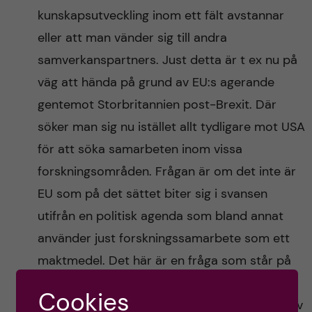
kunskapsutveckling inom ett fält avstannar
eller att man vänder sig till andra
samverkanspartners. Just detta är t ex nu på
väg att hända på grund av EU:s agerande
gentemot Storbritannien post-Brexit. Där
söker man sig nu istället allt tydligare mot USA
för att söka samarbeten inom vissa
forskningsområden. Frågan är om det inte är
EU som på det sättet biter sig i svansen
utifrån en politisk agenda som bland annat
använder just forskningssamarbete som ett
maktmedel. Det här är en fråga som står på
agendan i samband med ett möte
Cookies
Huvudmannarådet (som bl a består av de tolv