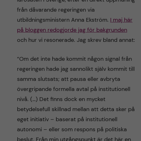
från dåvarande regeringen via
utbildningsministern Anna Ekström.
I maj här
på bloggen redogjorde jag för bakgrunden
och hur vi resonerade. Jag skrev bland annat:
“Om det inte hade kommit någon signal från
regeringen hade jag sannolikt själv kommit till
samma slutsats; att pausa eller avbryta
övergripande formella avtal på institutionell
nivå. (…) Det finns dock en mycket
betydelsefull skillnad mellan att detta sker på
eget initiativ – baserat på institutionell
autonomi – eller som respons på politiska
beslut. Från min utgångspunkt är det här en