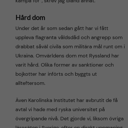
kämpa för”, skrev jag bland annat.
Hård dom
Under det år som sedan gått har vi fått
uppleva flagranta våldsdåd och angrepp som
drabbat såväl civila som militära mål runt om i
Ukraina. Omvärldens dom mot Ryssland har
varit hård. Olika former av sanktioner och
bojkotter har införts och byggts ut
allteftersom.
Även Karolinska Institutet har avbrutit de få
avtal vi hade med ryska universitet på
övergripande nivå. Det gjorde vi, liksom övriga
lärosäten i Sverige, efter en direkt uppmaning