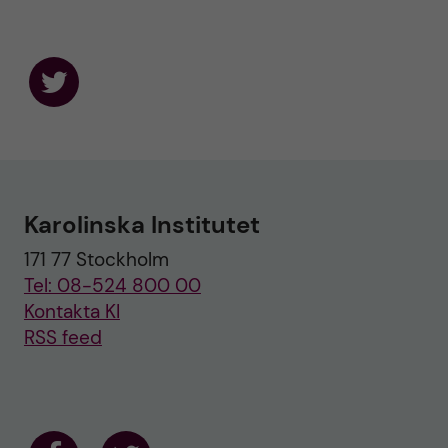
F
o
l
l
o
w
u
Karolinska Institutet
s
o
171 77 Stockholm
n
T
Tel: 08-524 800 00
w
i
Kontakta KI
t
RSS feed
t
e
r