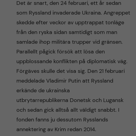
Det är snart, den 24 februari, ett år sedan
n
r
som Ryssland invaderade Ukraina. Angreppet
n
c
c
skedde efter veckor av upptrappat tonläge
u
h
från den ryska sidan samtidigt som man
o
f
samlade ihop militära trupper vid gränsen.
n
i
Parallellt pågick försök att lösa den
uppblossande konflikten på diplomatisk väg.
t
e
Förgäves skulle det visa sig. Den 21 februari
l
e
meddelade Vladimir Putin att Ryssland
d
erkände de ukrainska
n
utbrytarrepublikerna Donetsk och Lugansk
t
och sedan gick alltså allt väldigt snabbt. I
fonden fanns ju dessutom Rysslands
annektering av Krim redan 2014.