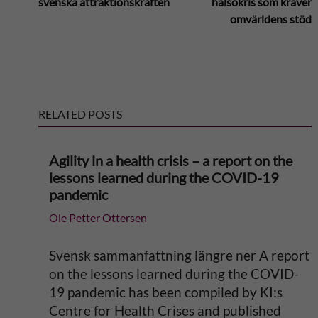
svenska attraktionskraften
hälsokris som kräver
t
omvärldens stöd
e
r
RELATED POSTS
n
a
Agility in a health crisis – a report on the
lessons learned during the COVID-19
t
pandemic
Ole Petter Ottersen
i
v
Svensk sammanfattning längre ner A report
on the lessons learned during the COVID-
e
19 pandemic has been compiled by KI:s
Centre for Health Crises and published