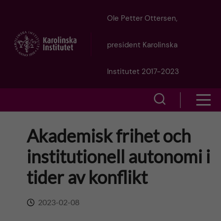
J
Ole Petter Ottersen,
u
president Karolinska
m
Institutet 2017-2023
p
S
S
t
h
h
Akademisk frihet och
o
o
o
institutionell autonomi i
w
m
w
tider av konflikt
s
a
e
m
2023-02-08
i
a
e