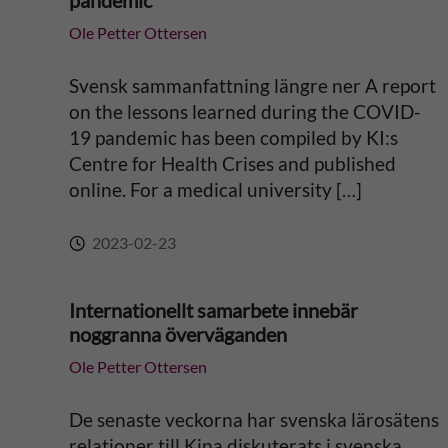
pandemic
t
Ole Petter Ottersen
i
Svensk sammanfattning längre ner A report
v
on the lessons learned during the COVID-
19 pandemic has been compiled by KI:s
e
Centre for Health Crises and published
online. For a medical university […]
:
2023-02-23
Internationellt samarbete innebär
noggranna överväganden
Ole Petter Ottersen
De senaste veckorna har svenska lärosätens
relationer till Kina diskuterats i svenska