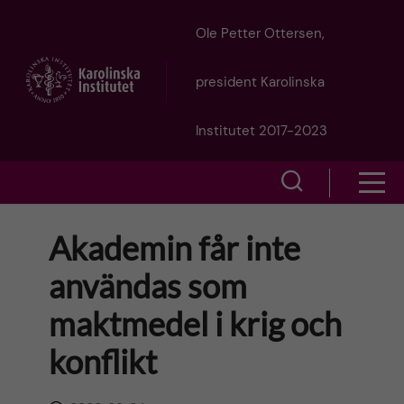
J
Ole Petter Ottersen,
u
president Karolinska
m
Institutet 2017-2023
p
S
S
t
h
h
Akademin får inte
o
o
o
användas som
w
m
w
maktmedel i krig och
s
a
e
konflikt
m
i
a
e