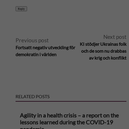
Reply
A
Next post
Previous post
KI stödjer Ukrainas folk
Fortsatt negativ utveckling för
l
och de som nu drabbas
demokratin i världen
av krig och konflikt
t
e
r
RELATED POSTS
n
Agility in a health crisis – a report on the
a
lessons learned during the COVID-19