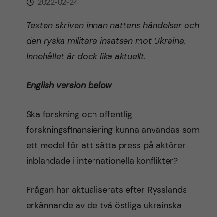
2022-02-24
n
r
n
Texten skriven innan nattens händelser och
c
c
den ryska militära insatsen mot Ukraina.
u
h
o
Innehållet är dock lika aktuellt.
f
n
i
English version below
t
e
Ska forskning och offentlig
l
e
forskningsfinansiering kunna användas som
d
ett medel för att sätta press på aktörer
n
inblandade i internationella konflikter?
t
Frågan har aktualiserats efter Rysslands
erkännande av de två östliga ukrainska