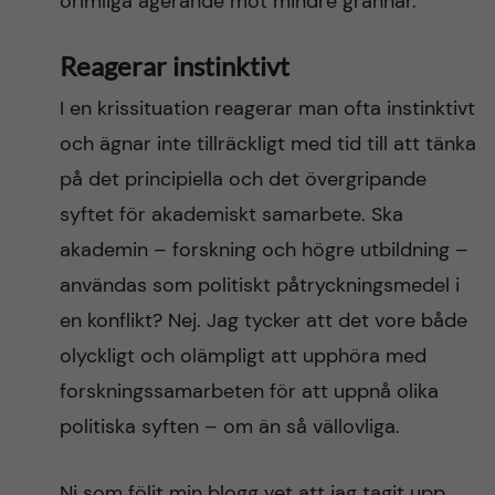
orimliga agerande mot mindre grannar.
Reagerar instinktivt
I en krissituation reagerar man ofta instinktivt
och ägnar inte tillräckligt med tid till att tänka
på det principiella och det övergripande
syftet för akademiskt samarbete. Ska
akademin – forskning och högre utbildning –
användas som politiskt påtryckningsmedel i
en konflikt? Nej. Jag tycker att det vore både
olyckligt och olämpligt att upphöra med
forskningssamarbeten för att uppnå olika
politiska syften – om än så vällovliga.
Ni som följt min blogg vet att jag tagit upp